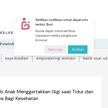
Aktifkan notifikasi untuk dapat info
terkini, Bun!
NEW
Bunda dapat menonaktifkan
'S LIFE
PILIHAN BUNDA
CERITA BUNDA
INDEKS
kapanpun melalui pengaturan
browser.
o
Foto
Infografis
Nanti saja
Aktifkan
kepribadian
empowering women
bank soal sd
b Anak Menggertakkan Gigi saat Tidur dan
a Bagi Kesehatan
i