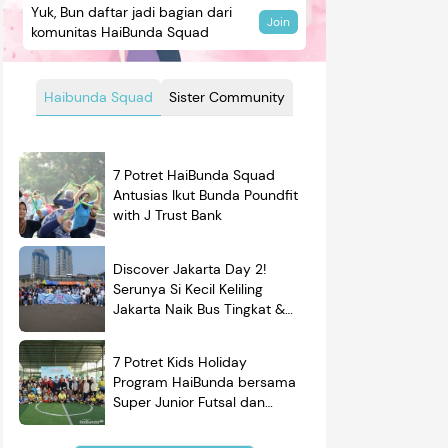
Yuk, Bun daftar jadi bagian dari
Join
komunitas HaiBunda Squad
Haibunda Squad
Sister Community
7 Potret HaiBunda Squad
Antusias Ikut Bunda Poundfit
with J Trust Bank
Discover Jakarta Day 2!
Serunya Si Kecil Keliling
Jakarta Naik Bus Tingkat &
Belajar Sejarah
7 Potret Kids Holiday
Program HaiBunda bersama
Super Junior Futsal dan
BRAND'S, Si Kecil & Ayah
Kompak Banget!