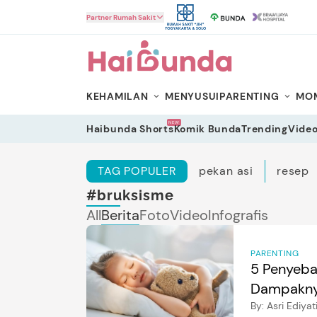
HaiBunda
Partner Rumah Sakit
KEHAMILAN
MENYUSUI
PARENTING
MOM
NEW
Haibunda Shorts
Komik Bunda
Trending
Vide
TAG POPULER
pekan asi
resep
#bruksisme
All
Berita
Foto
Video
Infografis
PARENTING
5 Penyeba
Dampakny
By:
Asri Ediyat