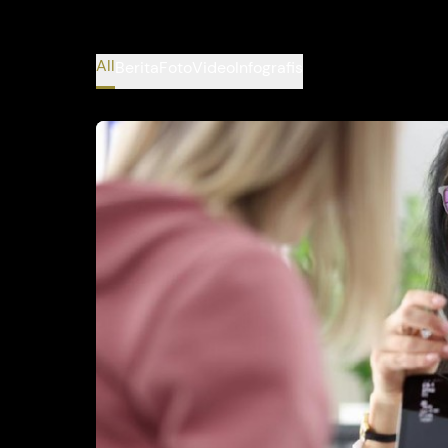
All
Berita
Foto
Video
Infografis