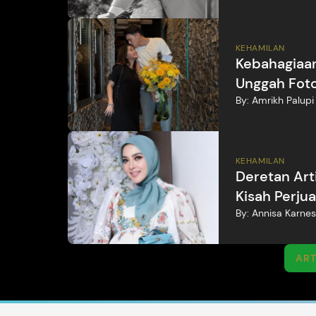
KEHAMILAN
Kebahagiaan
Unggah Fot
By:
Amrikh Palupi
KEHAMILAN
Deretan Arti
Kisah Perjua
By:
Annisa Karnes
ART