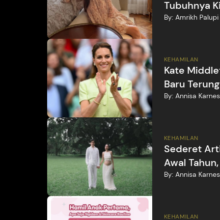
Tubuhnya Ki
By:
Amrikh Palupi
KEHAMILAN
Kate Middle
Baru Terun
By:
Annisa Karnes
KEHAMILAN
Sederet Ar
Awal Tahun,
By:
Annisa Karnes
KEHAMILAN