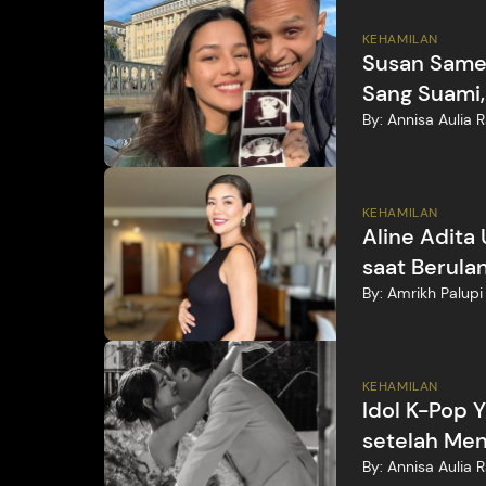
KEHAMILAN
Susan Same
Sang Suami,
By:
Annisa Aulia 
KEHAMILAN
Aline Adita
saat Berula
By:
Amrikh Palupi
KEHAMILAN
Idol K-Pop
setelah Men
By:
Annisa Aulia 