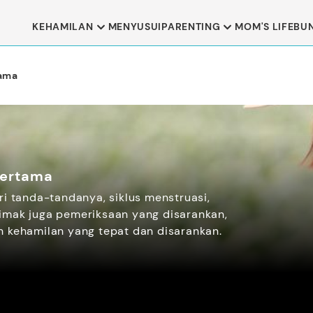
KEHAMILAN
MENYUSUI
PARENTING
MOM'S LIFE
BU
tama
Pertama
ri tanda-tandanya, siklus menstruasi,
imak juga pemeriksaan yang disarankan,
n kehamilan yang tepat dan disarankan.