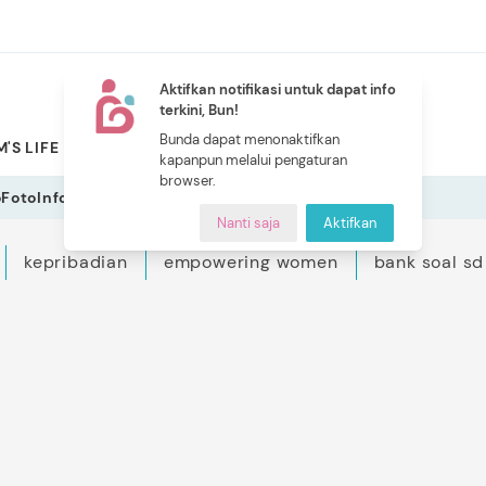
Aktifkan notifikasi untuk dapat info
terkini, Bun!
NEW
Bunda dapat menonaktifkan
'S LIFE
PILIHAN BUNDA
CERITA BUNDA
INDEKS
kapanpun melalui pengaturan
browser.
o
Foto
Infografis
Nanti saja
Aktifkan
kepribadian
empowering women
bank soal sd