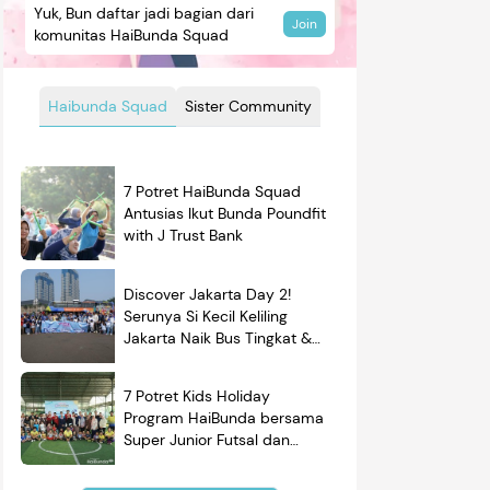
Yuk, Bun daftar jadi bagian dari
Join
komunitas HaiBunda Squad
Haibunda Squad
Sister Community
7 Potret HaiBunda Squad
Antusias Ikut Bunda Poundfit
with J Trust Bank
Discover Jakarta Day 2!
Serunya Si Kecil Keliling
Jakarta Naik Bus Tingkat &
Belajar Sejarah
7 Potret Kids Holiday
Program HaiBunda bersama
Super Junior Futsal dan
BRAND'S, Si Kecil & Ayah
Kompak Banget!