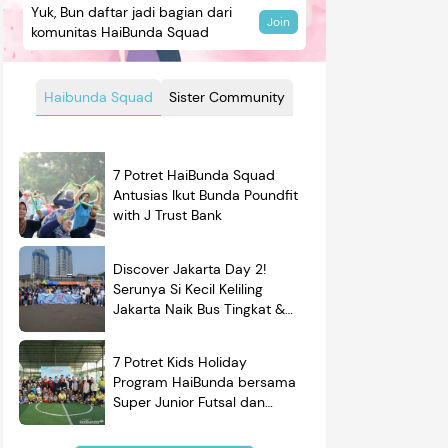
Yuk, Bun daftar jadi bagian dari
Join
komunitas HaiBunda Squad
Haibunda Squad
Sister Community
7 Potret HaiBunda Squad
Antusias Ikut Bunda Poundfit
with J Trust Bank
Discover Jakarta Day 2!
Serunya Si Kecil Keliling
Jakarta Naik Bus Tingkat &
Belajar Sejarah
7 Potret Kids Holiday
Program HaiBunda bersama
Super Junior Futsal dan
BRAND'S, Si Kecil & Ayah
Kompak Banget!