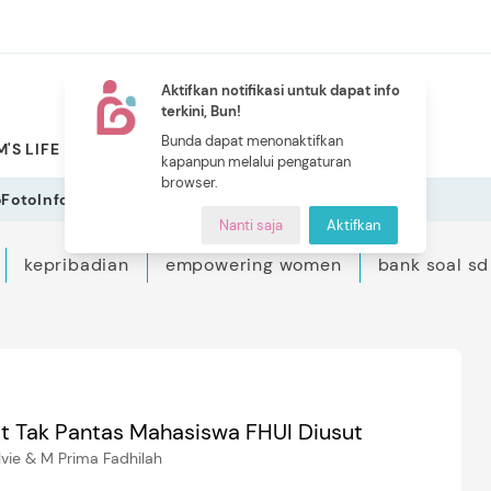
Aktifkan notifikasi untuk dapat info
terkini, Bun!
NEW
Bunda dapat menonaktifkan
'S LIFE
PILIHAN BUNDA
CERITA BUNDA
INDEKS
kapanpun melalui pengaturan
browser.
o
Foto
Infografis
Nanti saja
Aktifkan
kepribadian
empowering women
bank soal sd
t Tak Pantas Mahasiswa FHUI Diusut
lvie & M Prima Fadhilah