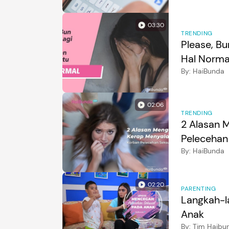
03:30
TRENDING
Please, B
Hal Norma
By:
HaiBunda
02:06
TRENDING
2 Alasan 
Pelecehan
By:
HaiBunda
02:20
PARENTING
Langkah-l
Anak
By:
Tim Haibu