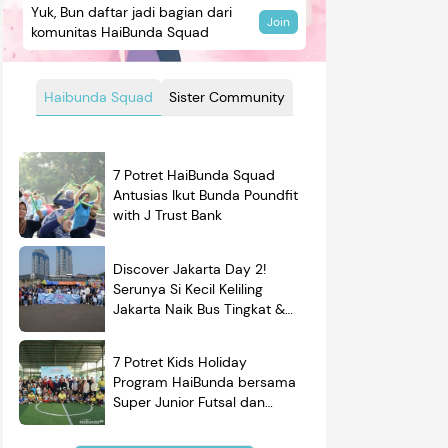
Yuk, Bun daftar jadi bagian dari
Join
komunitas HaiBunda Squad
Haibunda Squad
Sister Community
7 Potret HaiBunda Squad
Antusias Ikut Bunda Poundfit
with J Trust Bank
Discover Jakarta Day 2!
Serunya Si Kecil Keliling
Jakarta Naik Bus Tingkat &
Belajar Sejarah
7 Potret Kids Holiday
Program HaiBunda bersama
Super Junior Futsal dan
BRAND'S, Si Kecil & Ayah
Kompak Banget!