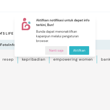
Aktifkan notifikasi untuk dapat info
terkini, Bun!
NEW
Bunda dapat menonaktifkan
'S LIFE
PILIHAN BUNDA
CERITA BUNDA
INDEKS
kapanpun melalui pengaturan
browser.
o
Foto
Infografis
Nanti saja
Aktifkan
resep
kepribadian
empowering women
bank