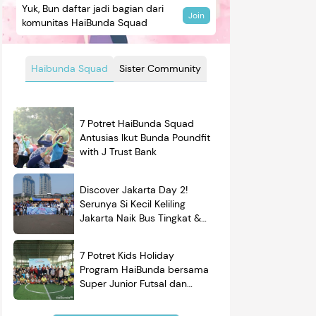
Yuk, Bun daftar jadi bagian dari
Join
komunitas HaiBunda Squad
Haibunda Squad
Sister Community
7 Potret HaiBunda Squad
Antusias Ikut Bunda Poundfit
with J Trust Bank
Discover Jakarta Day 2!
Serunya Si Kecil Keliling
Jakarta Naik Bus Tingkat &
Belajar Sejarah
7 Potret Kids Holiday
Program HaiBunda bersama
Super Junior Futsal dan
BRAND'S, Si Kecil & Ayah
Kompak Banget!