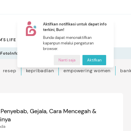
Aktifkan notifikasi untuk dapat info
terkini, Bun!
NEW
Bunda dapat menonaktifkan
'S LIFE
PILIHAN BUNDA
CERITA BUNDA
INDEKS
kapanpun melalui pengaturan
browser.
o
Foto
Infografis
Nanti saja
Aktifkan
resep
kepribadian
empowering women
bank
 Penyebab, Gejala, Cara Mencegah &
inya
nda