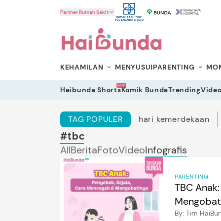
HaiBunda
Partner Rumah Sakit
KEHAMILAN
MENYUSUI
PARENTING
MOM
NEW
Haibunda Shorts
Komik Bunda
Trending
Vide
TAG POPULER
hari kemerdekaan
#tbc
All
Berita
Foto
Video
Infografis
PARENTING
TBC Anak:
Mengobat
By:
Tim HaiBu