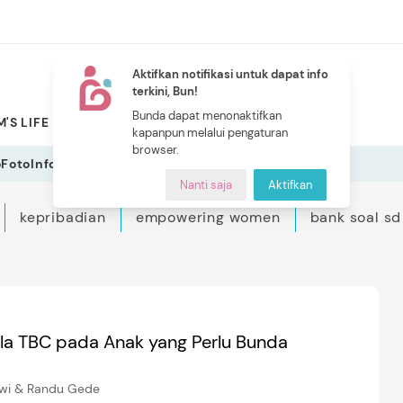
Aktifkan notifikasi untuk dapat info
terkini, Bun!
NEW
Bunda dapat menonaktifkan
'S LIFE
PILIHAN BUNDA
CERITA BUNDA
INDEKS
kapanpun melalui pengaturan
browser.
o
Foto
Infografis
Nanti saja
Aktifkan
kepribadian
empowering women
bank soal sd
jala TBC pada Anak yang Perlu Bunda
iwi & Randu Gede