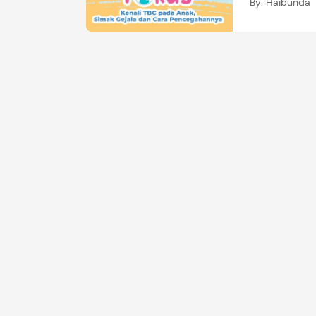
By:
Haibunda