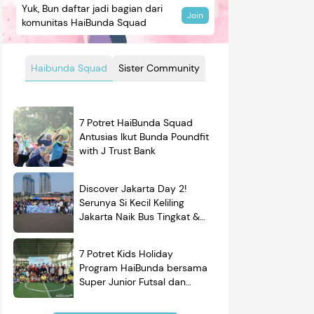
Yuk, Bun daftar jadi bagian dari
Join
komunitas HaiBunda Squad
Haibunda Squad
Sister Community
7 Potret HaiBunda Squad
Antusias Ikut Bunda Poundfit
with J Trust Bank
Discover Jakarta Day 2!
Serunya Si Kecil Keliling
Jakarta Naik Bus Tingkat &
Belajar Sejarah
7 Potret Kids Holiday
Program HaiBunda bersama
Super Junior Futsal dan
BRAND'S, Si Kecil & Ayah
Kompak Banget!