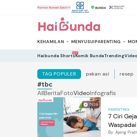
HaiBunda
Partner Rumah Sakit
KEHAMILAN
MENYUSUI
PARENTING
MOM
NEW
Haibunda Shorts
Komik Bunda
Trending
Vide
TAG POPULER
pekan asi
resep
#tbc
All
Berita
Foto
Video
Infografis
01:29
PARENTING
7 Ciri Ge
Waspadai
By:
Ajeng Prat