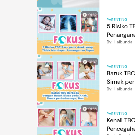
01:52
PARENTING
5 Risiko 
Penangana
By:
Haibunda
01:37
PARENTING
Batuk TBC
Simak per
By:
Haibunda
01:58
PARENTING
Kenali TB
Pencegah