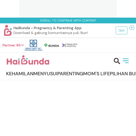
SCROLL TO CONTINUE WITH CONTENT
HaiBunda - Pregnancy & Parenting App
Get
Download & gabung komunitasnya yuk, Bun!
Partner RS
KEHAMILAN
MENYUSUI
PARENTING
MOM'S LIFE
PILIHAN B