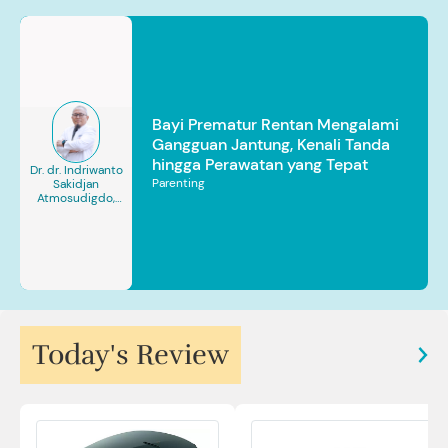
Bayi Prematur Rentan Mengalami
Gangguan Jantung, Kenali Tanda
hingga Perawatan yang Tepat
Dr. dr. Indriwanto
Parenting
Sakidjan
Atmosudigdo,
Sp.JP(K). MARS
Today's Review