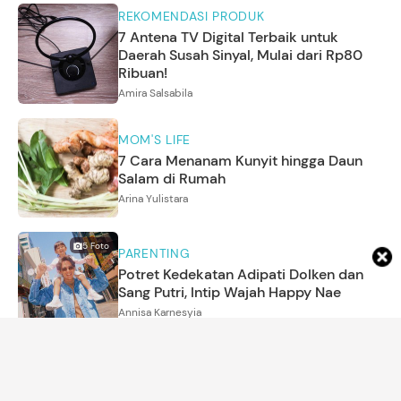
REKOMENDASI PRODUK
7 Antena TV Digital Terbaik untuk
Daerah Susah Sinyal, Mulai dari Rp80
Ribuan!
Amira Salsabila
MOM'S LIFE
7 Cara Menanam Kunyit hingga Daun
Salam di Rumah
Arina Yulistara
5
Foto
PARENTING
Potret Kedekatan Adipati Dolken dan
Sang Putri, Intip Wajah Happy Nae
Annisa Karnesyia
KEHAMILAN
Pasutri Putuskan Aborsi Janin yang
Didiagnosis Down Syndrome, Viral Tuai