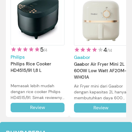
5
4
/
4
/
14
Philips
Gaabor
Philips Rice Cooker
Gaabor Air Fryer Mini 2L
HD4515/91 1,8 L
600W Low Watt AF20M-
WH01A
Memasak lebih mudah
Air Fryer mini dari Gaabor
dengan rice cooker Philips
dengan kapasitas 2L hanya
HD4515/91. Simak reviewnya
membutuhkan daya 600W
di sini.
dalam pemakaian. Simak
Review
Review
review selengkapnya di sini.