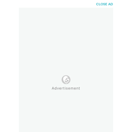
HaiBunda
CLOSE AD