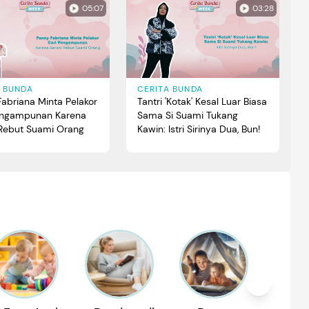
05:07
03:28
A BUNDA
CERITA BUNDA
abriana Minta Pelakor
Tantri 'Kotak' Kesal Luar Biasa
engampunan Karena
Sama Si Suami Tukang
 Rebut Suami Orang
Kawin: Istri Sirinya Dua, Bun!