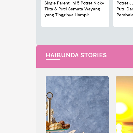
Single Parent, Ini 5 Potret Nicky
Potret J
Tirta & Putri Semata Wayang
Putri D
yang Tingginya Hampir
Pembalap
Menyusul Sang Ayah
HAIBUNDA STORIES