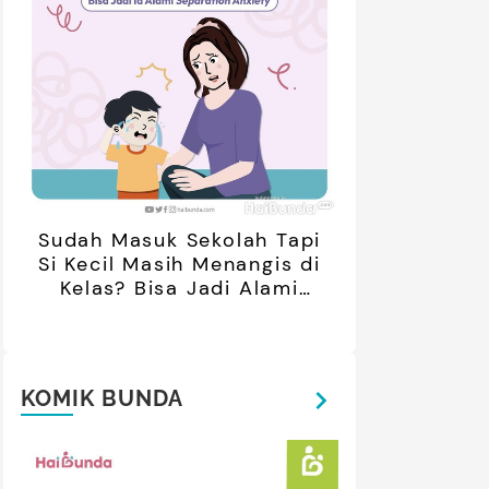
retan Artis yang Menetap di
5 Potret Kedekatan Alyssa
ar Negeri Usai Menikah, Intip
Daguise Bersama Ayahanda
Potret Terbarunya
asal Prancis, Dipuji Tampan
oleh Netizen
Sudah Masuk Sekolah Tapi
Si Kecil Masih Menangis di
Kelas? Bisa Jadi Alami
Separation Anxiety
KOMIK BUNDA