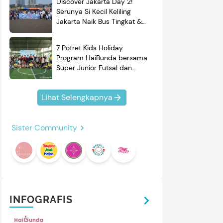
Discover Jakarta Day 2!
Serunya Si Kecil Keliling
Jakarta Naik Bus Tingkat &
Belajar Sejarah
7 Potret Kids Holiday
Program HaiBunda bersama
Super Junior Futsal dan
BRAND'S, Si Kecil & Ayah
Kompak Banget!
Lihat Selengkapnya
Sister Community
INFOGRAFIS