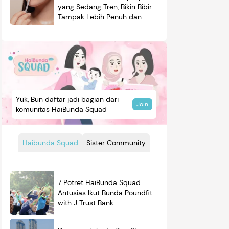
yang Sedang Tren, Bikin Bibir
Tampak Lebih Penuh dan
Berkilau
Yuk, Bun daftar jadi bagian dari
Join
komunitas HaiBunda Squad
Haibunda Squad
Sister Community
7 Potret HaiBunda Squad
Antusias Ikut Bunda Poundfit
with J Trust Bank