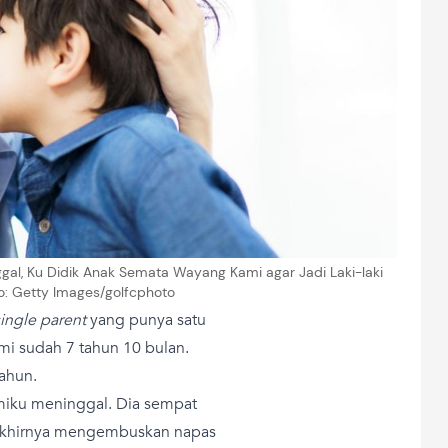
ggal, Ku Didik Anak Semata Wayang Kami agar Jadi Laki-laki
to: Getty Images/golfcphoto
single parent
yang punya satu
ami sudah 7 tahun 10 bulan.
tahun.
amiku meninggal. Dia sempat
 akhirnya mengembuskan napas