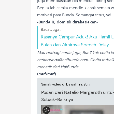
juga membiasakan dia mencuci piring send
Begitu lah caraku mendidik anak semata w
motivasi para Bunda. Semangat terus, ya!
-Bunda R, domisili dirahasiakan-
Baca Juga :
Rasanya Campur Aduk! Aku Hamil La
Bulan dan Akhirnya Speech Delay
Mau berbagi cerita juga, Bun? Yuk cerita k
ceritabunda@haibunda.com
. Cerita terba
menarik dari HaiBunda.
(muf/muf)
Simak video di bawah ini, Bun:
Pesan dari Natalie Margareth untu
Sebaik-Baiknya