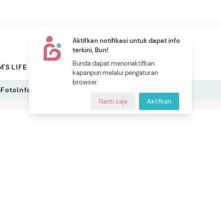
Aktifkan notifikasi untuk dapat info
terkini, Bun!
NEW
Bunda dapat menonaktifkan
'S LIFE
PILIHAN BUNDA
CERITA BUNDA
INDEKS
kapanpun melalui pengaturan
browser.
o
Foto
Infografis
Nanti saja
Aktifkan