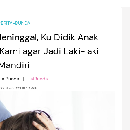
ERITA-BUNDA
eninggal, Ku Didik Anak
ami agar Jadi Laki-laki
Mandiri
 HaiBunda |
HaiBunda
 29 Nov 2023 18:40 WIB