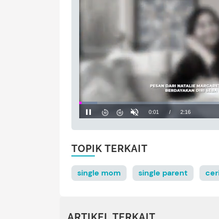
TOPIK TERKAIT
single mom
single parent
cer
ARTIKEL TERKAIT