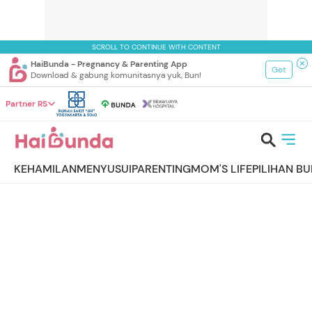
SCROLL TO CONTINUE WITH CONTENT
HaiBunda - Pregnancy & Parenting App
Get
Download & gabung komunitasnya yuk, Bun!
Partner RS
KEHAMILAN
MENYUSUI
PARENTING
MOM'S LIFE
PILIHAN B