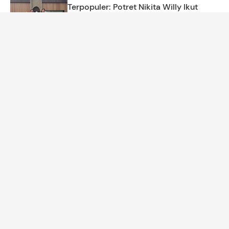
Terpopuler: Potret Nikita Willy Ikut
Resmikan Masjid di Kanada
Amira Salsabila
MOM'S LIFE
Ternyata Orang yang Bahagia Sering
Gunakan 5 Warna Ini dalam Keseharian
Amira Salsabila
KEHAMILAN
Tak Semudah para Artis, Ini Realitas
Menjalani IVF di Usia 40 Tahunan
Dwi Indah Nurcahyani
ARTIKEL LAINNYA