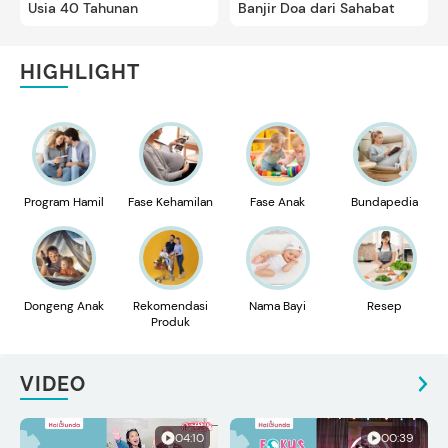
Usia 40 Tahunan
Banjir Doa dari Sahabat
HIGHLIGHT
Program Hamil
Fase Kehamilan
Fase Anak
Bundapedia
Dongeng Anak
Rekomendasi
Nama Bayi
Resep
Produk
VIDEO
04:10
00:39