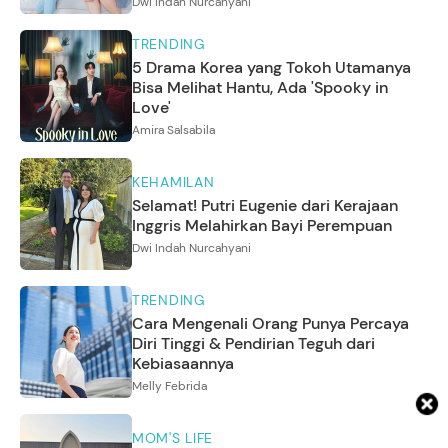
Dwi Indah Nurcahyani
TRENDING
5 Drama Korea yang Tokoh Utamanya
Bisa Melihat Hantu, Ada 'Spooky in
Love'
Amira Salsabila
KEHAMILAN
Selamat! Putri Eugenie dari Kerajaan
Inggris Melahirkan Bayi Perempuan
Dwi Indah Nurcahyani
TRENDING
Cara Mengenali Orang Punya Percaya
Diri Tinggi & Pendirian Teguh dari
Kebiasaannya
Melly Febrida
MOM'S LIFE