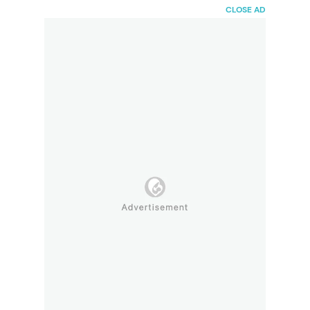
HaiBunda
CLOSE AD