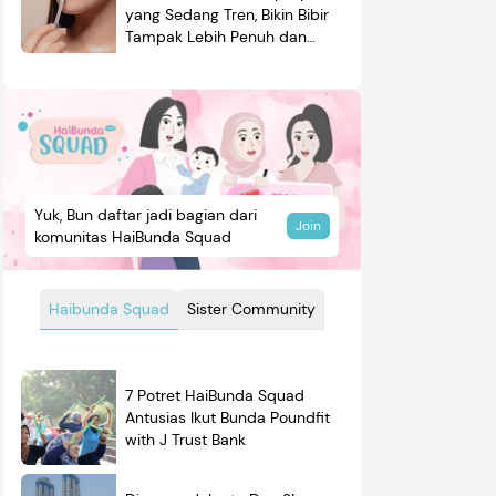
yang Sedang Tren, Bikin Bibir
Tampak Lebih Penuh dan
Berkilau
Yuk, Bun daftar jadi bagian dari
Join
komunitas HaiBunda Squad
Haibunda Squad
Sister Community
7 Potret HaiBunda Squad
Antusias Ikut Bunda Poundfit
with J Trust Bank