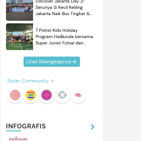
Discover Jakarta Day 2!
Serunya Si Kecil Keliling
Jakarta Naik Bus Tingkat &
Belajar Sejarah
7 Potret Kids Holiday
Program HaiBunda bersama
Super Junior Futsal dan
BRAND'S, Si Kecil & Ayah
Kompak Banget!
Lihat Selengkapnya
Sister Community
INFOGRAFIS