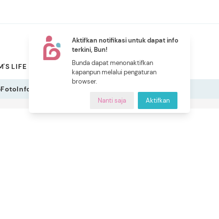
Aktifkan notifikasi untuk dapat info
terkini, Bun!
NEW
Bunda dapat menonaktifkan
'S LIFE
PILIHAN BUNDA
CERITA BUNDA
INDEKS
kapanpun melalui pengaturan
browser.
o
Foto
Infografis
Nanti saja
Aktifkan