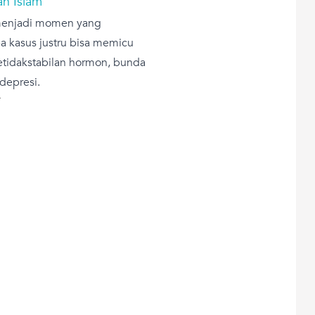
n Islam
menjadi momen yang
a kasus justru bisa memicu
tidakstabilan hormon, bunda
depresi.
T