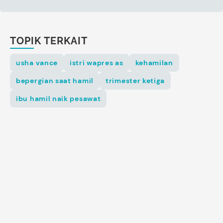
TOPIK TERKAIT
usha vance
istri wapres as
kehamilan
bepergian saat hamil
trimester ketiga
ibu hamil naik pesawat