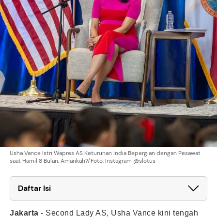
Usha Vance Istri Wapres AS Keturunan India Bepergian dengan Pesawat
saat Hamil 8 Bulan, Amankah?/Foto: Instagram @slotus
Daftar Isi
Jakarta
-
Second Lady AS, Usha Vance kini tengah