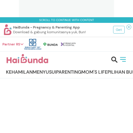
SCROLL TO CONTINUE WITH CONTENT
HaiBunda - Pregnancy & Parenting App
Get
Download & gabung komunitasnya yuk, Bun!
Partner RS
KEHAMILAN
MENYUSUI
PARENTING
MOM'S LIFE
PILIHAN B