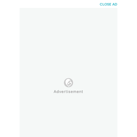
HaiBunda
CLOSE AD