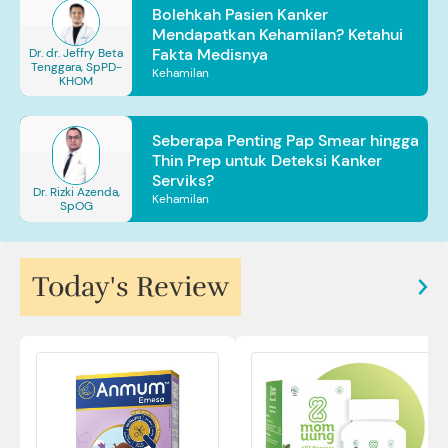
Bolehkah Pasien Kanker
Mendapatkan Kehamilan? Ketahui
Fakta Medisnya
Dr. dr. Jeffry Beta
Tenggara, SpPD-
Kehamilan
KHOM
Seberapa Penting Pap Smear hingga
Thin Prep untuk Deteksi Kanker
Serviks?
Dr. Rizki Azenda,
Kehamilan
SpOG
Today's Review