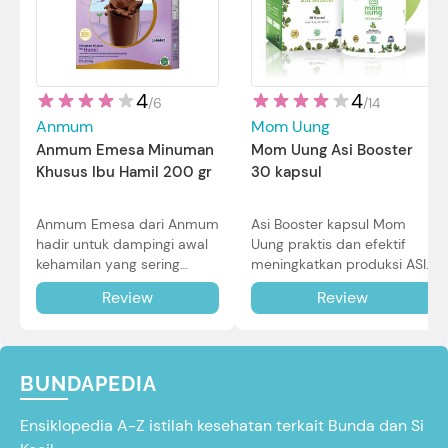
4
4
/
14
/
6
Mom Uung
Anmum
Mom Uung Asi Booster
Anmum Emesa Minuman
30 kapsul
Khusus Ibu Hamil 200 gr
Asi Booster kapsul Mom
Anmum Emesa dari Anmum
Uung praktis dan efektif
hadir untuk dampingi awal
meningkatkan produksi ASI
kehamilan yang sering
Bunda untuk Si Kecil. Simak
diiringi dengan mual dan
Review
Review
review lengkapnya di sini.
muntah. Simak reviewnya di
sini.
BUNDAPEDIA
Ensiklopedia A-Z istilah kesehatan terkait Bunda dan Si