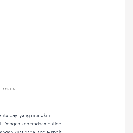
TH CONTENT
antu bayi yang mungkin
ui. Dengan keberadaan puting
ngan kuat pada langit-langit