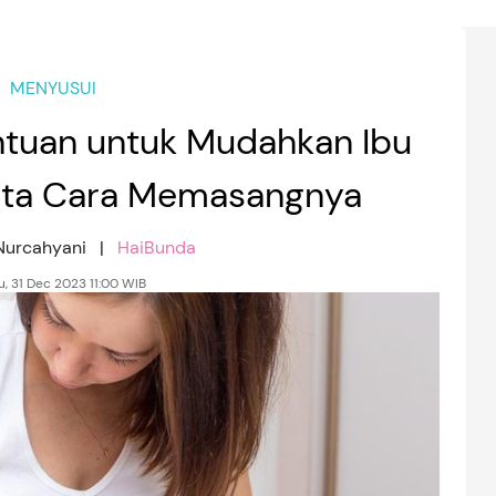
MENYUSUI
ntuan untuk Mudahkan Ibu
rta Cara Memasangnya
 Nurcahyani |
HaiBunda
, 31 Dec 2023 11:00 WIB