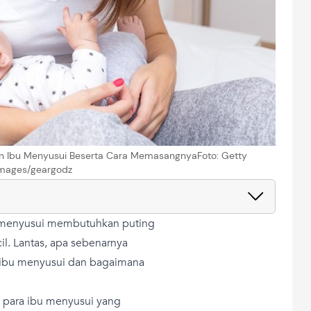
n Ibu Menyusui Beserta Cara MemasangnyaFoto: Getty
mages/geargodz
 menyusui membutuhkan puting
l. Lantas, apa sebenarnya
 ibu menyusui dan bagaimana
i para ibu menyusui yang