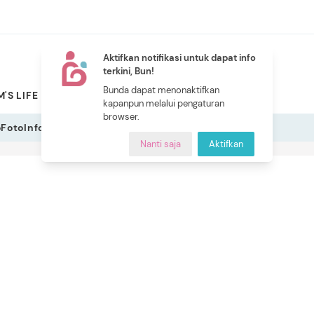
Aktifkan notifikasi untuk dapat info
terkini, Bun!
NEW
Bunda dapat menonaktifkan
'S LIFE
PILIHAN BUNDA
CERITA BUNDA
INDEKS
kapanpun melalui pengaturan
browser.
o
Foto
Infografis
Nanti saja
Aktifkan