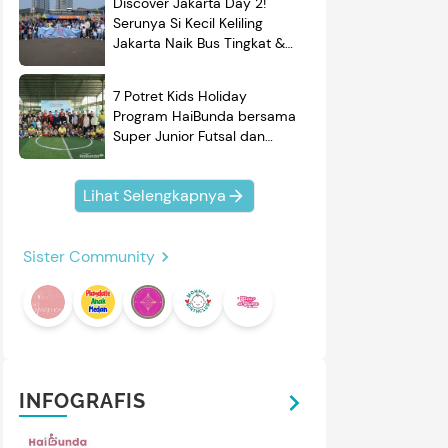
Discover Jakarta Day 2!
Serunya Si Kecil Keliling
Jakarta Naik Bus Tingkat &
Belajar Sejarah
7 Potret Kids Holiday
Program HaiBunda bersama
Super Junior Futsal dan
BRAND'S, Si Kecil & Ayah
Kompak Banget!
Lihat Selengkapnya
Sister Community
INFOGRAFIS