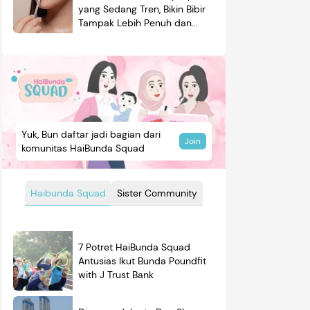
yang Sedang Tren, Bikin Bibir
Tampak Lebih Penuh dan
Berkilau
Yuk, Bun daftar jadi bagian dari
Join
komunitas HaiBunda Squad
Haibunda Squad
Sister Community
7 Potret HaiBunda Squad
Antusias Ikut Bunda Poundfit
with J Trust Bank