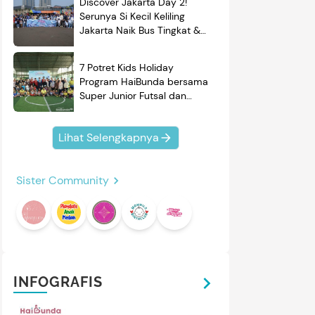
Discover Jakarta Day 2!
Serunya Si Kecil Keliling
Jakarta Naik Bus Tingkat &
Belajar Sejarah
7 Potret Kids Holiday
Program HaiBunda bersama
Super Junior Futsal dan
BRAND'S, Si Kecil & Ayah
Kompak Banget!
Lihat Selengkapnya
Sister Community
INFOGRAFIS