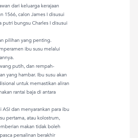
an dari keluarga kerajaan
un 1566, calon James I disusui
 putri bungsu Charles I disusui
an pilihan yang penting.
emperamen ibu susu melalui
kannya.
awang putih, dan rempah-
an yang hambar. Ibu susu akan
sional untuk memastikan aliran
akan rantai baja di antara
ai ASI dan menyarankan para ibu
u pertama, atau kolostrum,
emberian makan tidak boleh
pasca persalinan berakhir