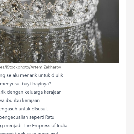
ges/iStockphoto/Artem Zakharov
ng selalu menarik untuk diulik
n menyusui bayi-bayinya?
rik dengan keluarga kerajaan
a ibu-ibu kerajaan
ngasuh untuk disusui.
 pengecualian seperti Ratu
ang menjadi The Empress of India
 sangat tidak suka menyusui.