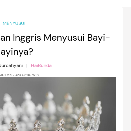
MENYUSUI
an Inggris Menyusui Bayi-
ayinya?
 Nurcahyani |
HaiBunda
 30 Dec 2024 08:40 WIB