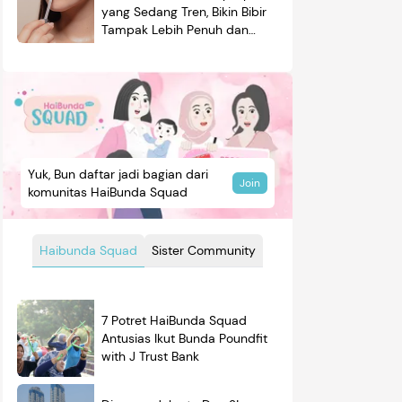
yang Sedang Tren, Bikin Bibir
Tampak Lebih Penuh dan
Berkilau
Yuk, Bun daftar jadi bagian dari
Join
komunitas HaiBunda Squad
Haibunda Squad
Sister Community
7 Potret HaiBunda Squad
Antusias Ikut Bunda Poundfit
with J Trust Bank