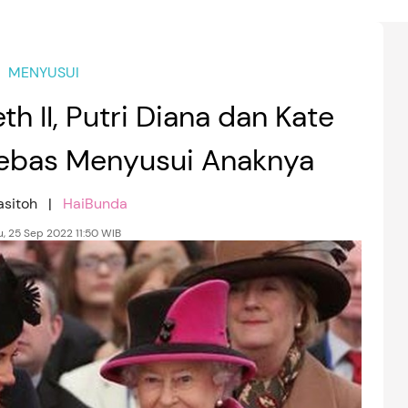
MENYUSUI
th II, Putri Diana dan Kate
Bebas Menyusui Anaknya
Masitoh |
HaiBunda
, 25 Sep 2022 11:50 WIB