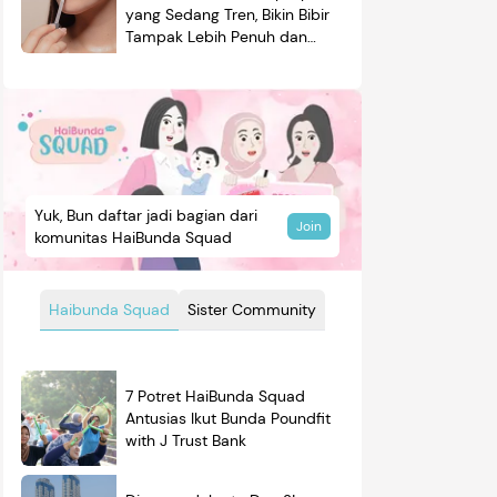
yang Sedang Tren, Bikin Bibir
Tampak Lebih Penuh dan
Berkilau
Yuk, Bun daftar jadi bagian dari
Join
komunitas HaiBunda Squad
Haibunda Squad
Sister Community
7 Potret HaiBunda Squad
Antusias Ikut Bunda Poundfit
with J Trust Bank