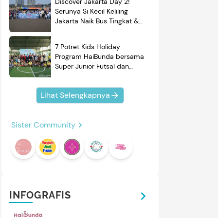
Discover Jakarta Day 2!
Serunya Si Kecil Keliling
Jakarta Naik Bus Tingkat &
Belajar Sejarah
7 Potret Kids Holiday
Program HaiBunda bersama
Super Junior Futsal dan
BRAND'S, Si Kecil & Ayah
Kompak Banget!
Lihat Selengkapnya
Sister Community
INFOGRAFIS