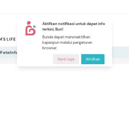
Aktifkan notifikasi untuk dapat info
terkini, Bun!
NEW
Bunda dapat menonaktifkan
'S LIFE
PILIHAN BUNDA
CERITA BUNDA
INDEKS
kapanpun melalui pengaturan
browser.
o
Foto
Infografis
Nanti saja
Aktifkan