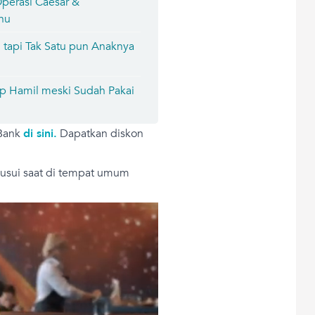
Operasi Caesar &
hu
i tapi Tak Satu pun Anaknya
ap Hamil meski Sudah Pakai
 Bank
di sini.
Dapatkan diskon
yusui saat di tempat umum