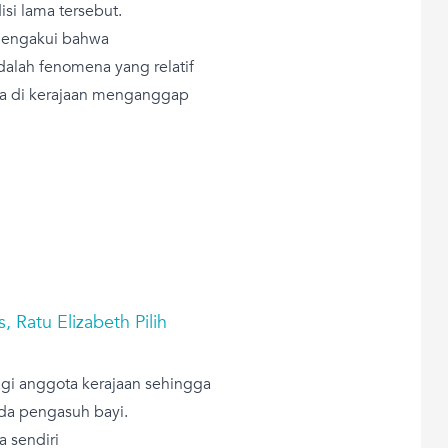
isi lama tersebut.
 mengakui bahwa
adalah fenomena yang relatif
nita di kerajaan menganggap
, Ratu Elizabeth Pilih
gi anggota kerajaan sehingga
da pengasuh bayi.
a sendiri