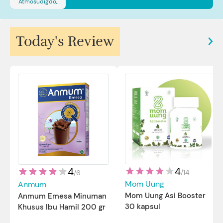
Atmosudigdo,
Sp.JP(K). MARS
Today's Review
4
4
/
14
/
6
Mom Uung
Anmum
Mom Uung Asi Booster
Anmum Emesa Minuman
30 kapsul
Khusus Ibu Hamil 200 gr