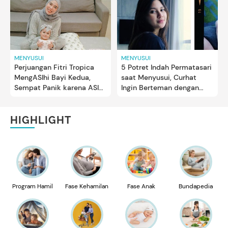
MENYUSUI
MENYUSUI
Perjuangan Fitri Tropica
5 Potret Indah Permatasari
MengASIhi Bayi Kedua,
saat Menyusui, Curhat
Sempat Panik karena ASI
Ingin Berteman dengan
Tak Keluar
Sang Anak Kelak
HIGHLIGHT
Program Hamil
Fase Kehamilan
Fase Anak
Bundapedia