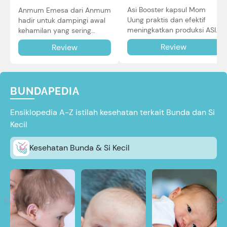
Asi Booster kapsul Mom
Anmum Emesa dari Anmum
Uung praktis dan efektif
hadir untuk dampingi awal
meningkatkan produksi ASI
kehamilan yang sering
Bunda untuk Si Kecil. Simak
diiringi dengan mual dan
Review
Review
review lengkapnya di sini.
muntah. Simak reviewnya di
sini.
BUNDAPEDIA
Ensiklopedia A-Z istilah kesehatan terkait Bunda dan Si
Kecil
Kesehatan Bunda & Si Kecil