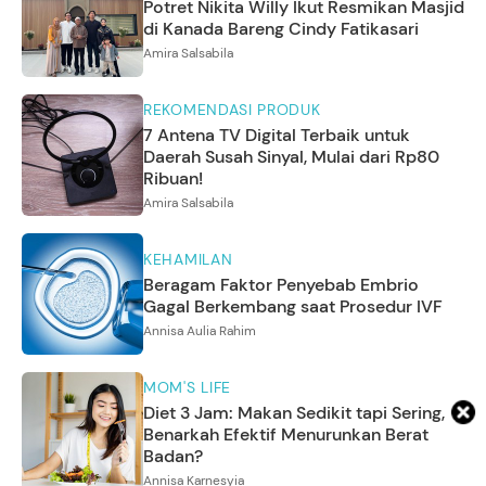
Potret Nikita Willy Ikut Resmikan Masjid
di Kanada Bareng Cindy Fatikasari
Amira Salsabila
REKOMENDASI PRODUK
7 Antena TV Digital Terbaik untuk
Daerah Susah Sinyal, Mulai dari Rp80
Ribuan!
Amira Salsabila
KEHAMILAN
Beragam Faktor Penyebab Embrio
Gagal Berkembang saat Prosedur IVF
Annisa Aulia Rahim
MOM'S LIFE
Diet 3 Jam: Makan Sedikit tapi Sering,
Benarkah Efektif Menurunkan Berat
Badan?
Annisa Karnesyia