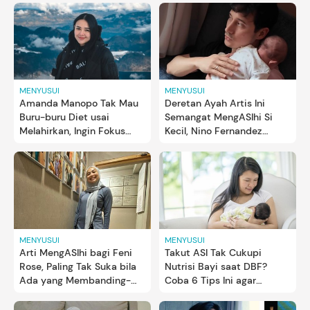
MENYUSUI
MENYUSUI
Amanda Manopo Tak Mau
Deretan Ayah Artis Ini
Buru-buru Diet usai
Semangat MengASIhi Si
Melahirkan, Ingin Fokus
Kecil, Nino Fernandez
Beri ASI 2 Tahun
hingga Brandon Salim
MENYUSUI
MENYUSUI
Arti MengASIhi bagi Feni
Takut ASI Tak Cukupi
Rose, Paling Tak Suka bila
Nutrisi Bayi saat DBF?
Ada yang Membanding-
Coba 6 Tips Ini agar
bandingkan Busui
Percaya Diri