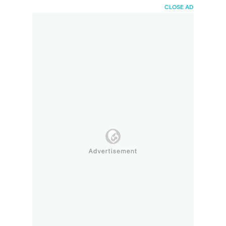
HaiBunda
CLOSE AD