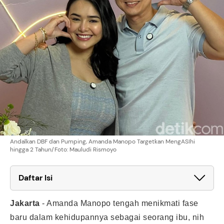
Andalkan DBF dan Pumping, Amanda Manopo Targetkan MengASIhi
hingga 2 Tahun/Foto: Mauludi Rismoyo
Daftar Isi
Jakarta
-
Amanda Manopo tengah menikmati fase
baru dalam kehidupannya sebagai seorang ibu, nih