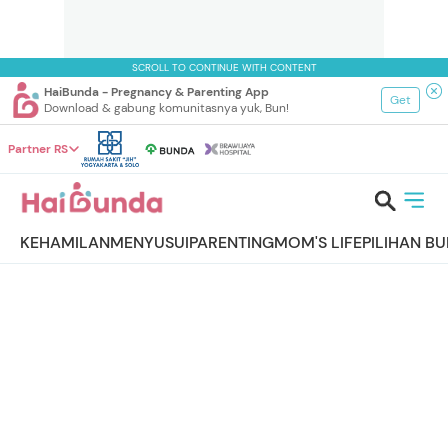
SCROLL TO CONTINUE WITH CONTENT
HaiBunda - Pregnancy & Parenting App
Get
Download & gabung komunitasnya yuk, Bun!
Partner RS
KEHAMILAN
MENYUSUI
PARENTING
MOM'S LIFE
PILIHAN B