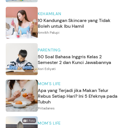
KEHAMILAN
10 Kandungan Skincare yang Tidak
Boleh untuk Ibu Hamil
Amrikh Palupi
PARENTING
50 Soal Bahasa Inggris Kelas 2
Semester 2 dan Kunci Jawabannya
Asri Ediyati
MOM'S LIFE
Apa yang Terjadi jika Makan Telur
Rebus Setiap Hari? Ini 5 Efeknya pada
Tubuh
Pritadanes
5
Foto
MOM'S LIFE