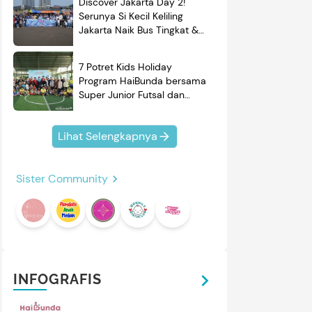
Discover Jakarta Day 2!
Serunya Si Kecil Keliling
Jakarta Naik Bus Tingkat &
Belajar Sejarah
7 Potret Kids Holiday
Program HaiBunda bersama
Super Junior Futsal dan
BRAND'S, Si Kecil & Ayah
Kompak Banget!
Lihat Selengkapnya
Sister Community
INFOGRAFIS