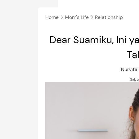
Home
Mom's Life
Relationship
Dear Suamiku, Ini 
Ta
Nurvita
Sabtu