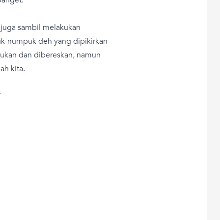
ni juga sambil melakukan
uk-numpuk deh yang dipikirkan
akukan dan dibereskan, namun
ah kita.
T