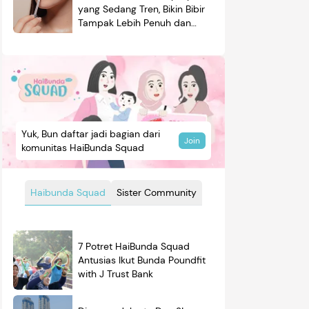
yang Sedang Tren, Bikin Bibir
Tampak Lebih Penuh dan
Berkilau
Yuk, Bun daftar jadi bagian dari
Join
komunitas HaiBunda Squad
Haibunda Squad
Sister Community
7 Potret HaiBunda Squad
Antusias Ikut Bunda Poundfit
with J Trust Bank