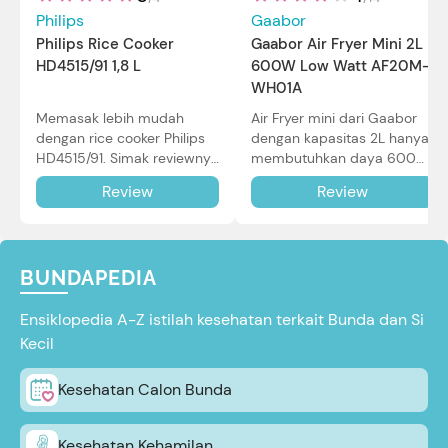
Philips
Gaabor
Philips Rice Cooker
Gaabor Air Fryer Mini 2L
HD4515/91 1,8 L
600W Low Watt AF20M-
WH01A
Memasak lebih mudah
Air Fryer mini dari Gaabor
dengan rice cooker Philips
dengan kapasitas 2L hanya
HD4515/91. Simak reviewnya
membutuhkan daya 600W
di sini.
dalam pemakaian. Simak
Review
Review
review selengkapnya di sini.
BUNDAPEDIA
Ensiklopedia A-Z istilah kesehatan terkait Bunda dan Si
Kecil
Kesehatan Calon Bunda
Kesehatan Kehamilan