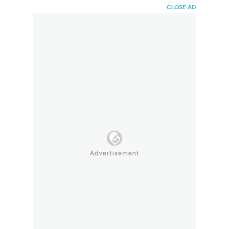
HaiBunda
CLOSE AD