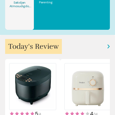
Parenting
Sakidjan
Atmosudigdo,
Sp.JP(K). MARS
Today's Review
5
4
/
4
/
14