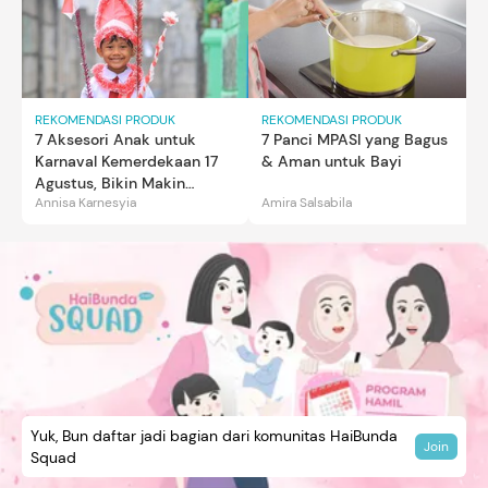
REKOMENDASI PRODUK
REKOMENDASI PRODUK
7 Aksesori Anak untuk
7 Panci MPASI yang Bagus
Karnaval Kemerdekaan 17
& Aman untuk Bayi
Agustus, Bikin Makin
Annisa Karnesyia
Amira Salsabila
Gemas
Yuk, Bun daftar jadi bagian dari komunitas HaiBunda
Join
Squad