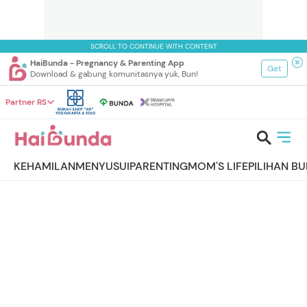
SCROLL TO CONTINUE WITH CONTENT
HaiBunda - Pregnancy & Parenting App
Get
Download & gabung komunitasnya yuk, Bun!
Partner RS
KEHAMILAN
MENYUSUI
PARENTING
MOM'S LIFE
PILIHAN B