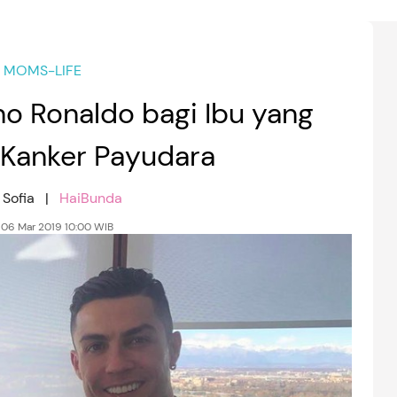
MOMS-LIFE
no Ronaldo bagi Ibu yang
 Kanker Payudara
 Sofia |
HaiBunda
 06 Mar 2019 10:00 WIB