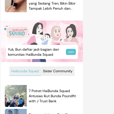
yang Sedang Tren, Bikin Bibir
Tampak Lebih Penuh dan
Berkilau
Yuk, Bun daftar jadi bagian dari
Join
komunitas HaiBunda Squad
Haibunda Squad
Sister Community
7 Potret HaiBunda Squad
Antusias Ikut Bunda Poundfit
with J Trust Bank