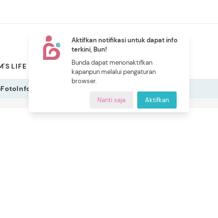
Aktifkan notifikasi untuk dapat info
terkini, Bun!
NEW
Bunda dapat menonaktifkan
'S LIFE
PILIHAN BUNDA
CERITA BUNDA
INDEKS
kapanpun melalui pengaturan
browser.
o
Foto
Infografis
Nanti saja
Aktifkan