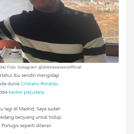
da/ Foto: Instagram @doloresaveiroofficial
getahui ibu sendiri mengidap
bola dunia
Cristiano Ronaldo
.
osis
kanker payudara
.
u lagi di Madrid. Saya sudah
 sedang berjuang untuk hidup
 Portugis seperti dilansir