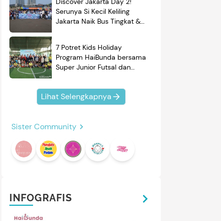
Discover Jakarta Day 2!
Serunya Si Kecil Keliling
Jakarta Naik Bus Tingkat &
Belajar Sejarah
7 Potret Kids Holiday
Program HaiBunda bersama
Super Junior Futsal dan
BRAND'S, Si Kecil & Ayah
Kompak Banget!
Lihat Selengkapnya
Sister Community
INFOGRAFIS