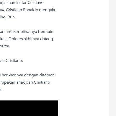
alanan karier Cristiano
ail,
Cristiano Ronaldo mengaku
lho, Bun.
an untuk melihatnya bermain
kala Dolores akhirnya datang
putra.
ta Cristiano.
ni hari-harinya dengan ditemani
upakan anak dari Cristiano
s.