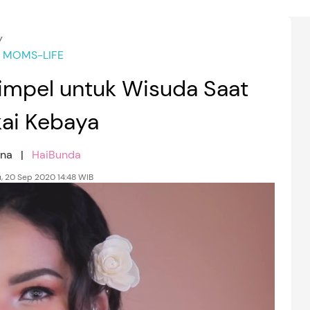
y
MOMS-LIFE
Simpel untuk Wisuda Saat
ai Kebaya
ina |
HaiBunda
, 20 Sep 2020 14:48 WIB