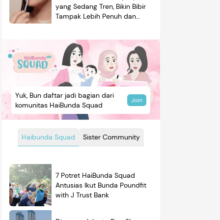
yang Sedang Tren, Bikin Bibir
Tampak Lebih Penuh dan
Berkilau
Yuk, Bun daftar jadi bagian dari
Join
komunitas HaiBunda Squad
Haibunda Squad
Sister Community
7 Potret HaiBunda Squad
Antusias Ikut Bunda Poundfit
with J Trust Bank