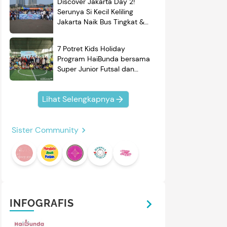
Discover Jakarta Day 2!
Serunya Si Kecil Keliling
Jakarta Naik Bus Tingkat &
Belajar Sejarah
7 Potret Kids Holiday
Program HaiBunda bersama
Super Junior Futsal dan
BRAND'S, Si Kecil & Ayah
Kompak Banget!
Lihat Selengkapnya
Sister Community
INFOGRAFIS