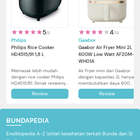
5
4
/
4
/
14
Philips
Gaabor
Philips Rice Cooker
Gaabor Air Fryer Mini 2L
HD4515/91 1,8 L
600W Low Watt AF20M-
WH01A
Memasak lebih mudah
Air Fryer mini dari Gaabor
dengan rice cooker Philips
dengan kapasitas 2L hanya
HD4515/91. Simak reviewnya
membutuhkan daya 600W
di sini.
dalam pemakaian. Simak
Review
Review
review selengkapnya di sini.
BUNDAPEDIA
Ensiklopedia A-Z istilah kesehatan terkait Bunda dan Si