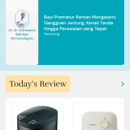
Bayi Prematur Rentan Mengalami
Gangguan Jantung, Kenali Tanda
hingga Perawatan yang Tepat
Dr. dr. Indriwanto
Parenting
Sakidjan
Atmosudigdo,
Sp.JP(K). MARS
Today's Review