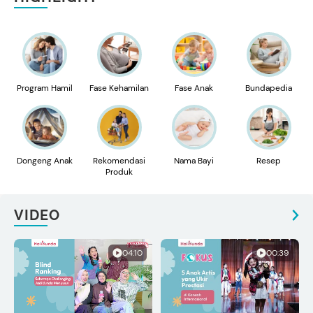
Program Hamil
Fase Kehamilan
Fase Anak
Bundapedia
Dongeng Anak
Rekomendasi
Nama Bayi
Resep
Produk
VIDEO
04:10
00:39