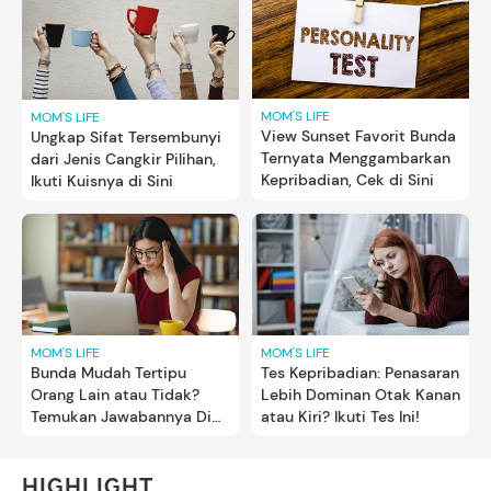
MOM'S LIFE
MOM'S LIFE
View Sunset Favorit Bunda
Ungkap Sifat Tersembunyi
Ternyata Menggambarkan
dari Jenis Cangkir Pilihan,
Kepribadian, Cek di Sini
Ikuti Kuisnya di Sini
MOM'S LIFE
MOM'S LIFE
Bunda Mudah Tertipu
Tes Kepribadian: Penasaran
Orang Lain atau Tidak?
Lebih Dominan Otak Kanan
Temukan Jawabannya Di
atau Kiri? Ikuti Tes Ini!
Sini Yuk
HIGHLIGHT