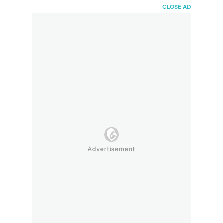
HaiBunda
CLOSE AD