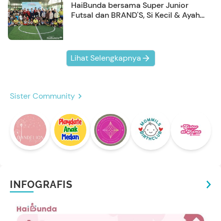
HaiBunda bersama Super Junior
Futsal dan BRAND'S, Si Kecil & Ayah
Kompak Banget!
Lihat Selengkapnya
Sister Community
INFOGRAFIS