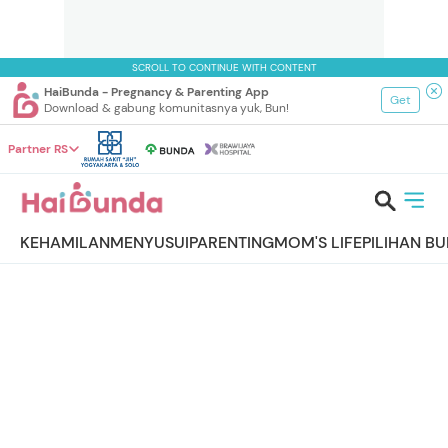
SCROLL TO CONTINUE WITH CONTENT
HaiBunda - Pregnancy & Parenting App
Get
Download & gabung komunitasnya yuk, Bun!
Partner RS
KEHAMILAN
MENYUSUI
PARENTING
MOM'S LIFE
PILIHAN B