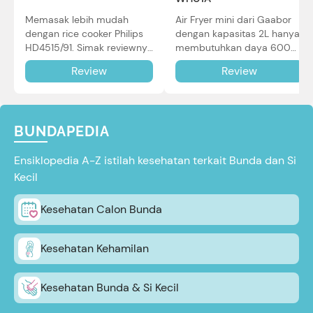
Memasak lebih mudah
Air Fryer mini dari Gaabor
dengan rice cooker Philips
dengan kapasitas 2L hanya
HD4515/91. Simak reviewnya
membutuhkan daya 600W
di sini.
dalam pemakaian. Simak
Review
Review
review selengkapnya di sini.
BUNDAPEDIA
Ensiklopedia A-Z istilah kesehatan terkait Bunda dan Si
Kecil
Kesehatan Calon Bunda
Kesehatan Kehamilan
Kesehatan Bunda & Si Kecil