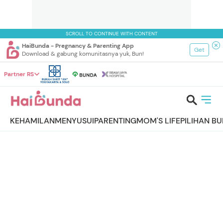
SCROLL TO CONTINUE WITH CONTENT
HaiBunda - Pregnancy & Parenting App
Get
Download & gabung komunitasnya yuk, Bun!
Partner RS
KEHAMILAN
MENYUSUI
PARENTING
MOM'S LIFE
PILIHAN B