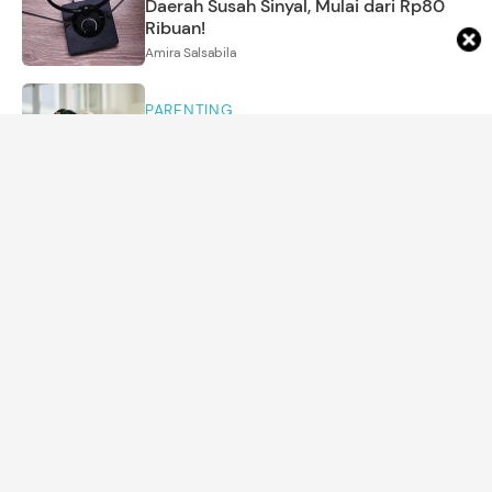
Daerah Susah Sinyal, Mulai dari Rp80
Ribuan!
Amira Salsabila
PARENTING
Ayah Ini Tulis Pesan untuk Putrinya yang
Baru Putus Cinta, Isinya Menyentuh
Annisa Karnesyia
MENYUSUI
Bolehkah Ibu Menjalani Mammografi
saat Masih Menyusui? Ini Penjelasan
Dokter
Dwi Indah Nurcahyani
TRENDING
5 Drama Korea yang Tokoh Utamanya
Bisa Melihat Hantu, Ada 'Spooky in
Love'
Amira Salsabila