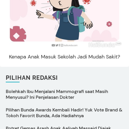
Kenapa Anak Masuk Sekolah Jadi Mudah Sakit?
PILIHAN REDAKSI
Bolehkah Ibu Menjalani Mammografi saat Masih
A
Menyusui? Ini Penjelasan Dokter
C
Pilihan Bunda Awards Kembali Hadir! Yuk Vote Brand &
Tokoh Favorit Bunda, Ada Hadiahnya
M
Potret Gemas Arash Anak Aaliyah Massaid Diajak
S