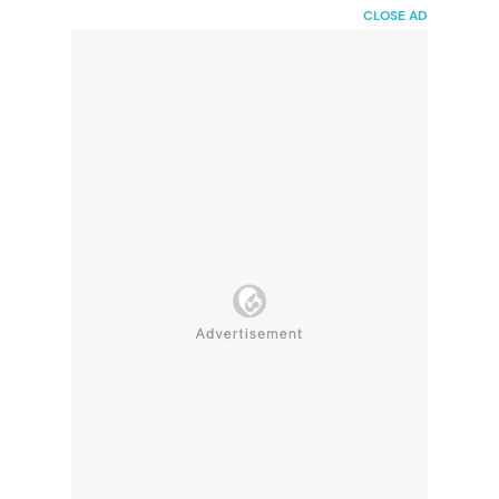
HaiBunda
CLOSE AD