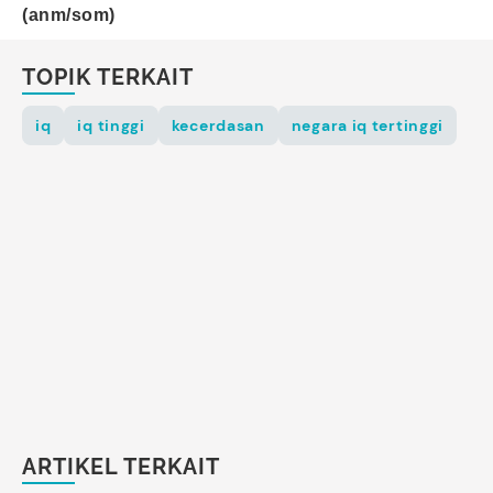
(anm/som)
TOPIK TERKAIT
iq
iq tinggi
kecerdasan
negara iq tertinggi
ARTIKEL TERKAIT