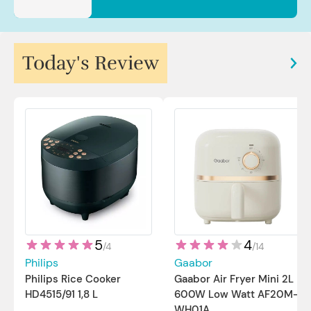
Today's Review
5
4
/
4
/
14
Philips
Gaabor
Philips Rice Cooker
Gaabor Air Fryer Mini 2L
HD4515/91 1,8 L
600W Low Watt AF20M-
WH01A