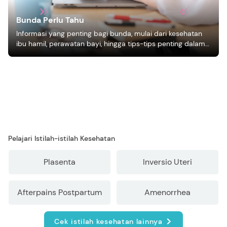
Bunda Perlu Tahu
Informasi yang penting bagi bunda, mulai dari kesehatan
ibu hamil, perawatan bayi, hingga tips-tips penting dalam
mengasuh anak
Pelajari Istilah-istilah Kesehatan
Plasenta
Inversio Uteri
Afterpains Postpartum
Amenorrhea
Cek istilah kesehatan lainnya