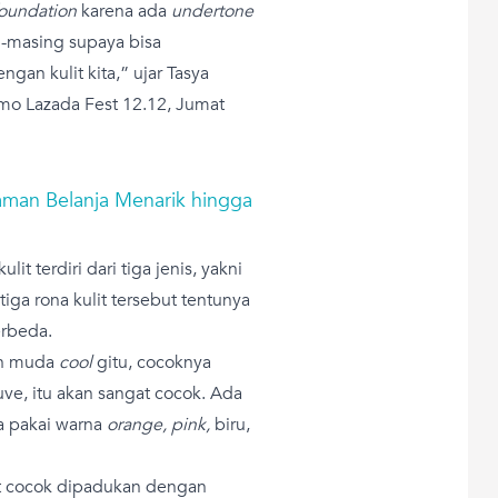
oundation
karena ada
undertone
g-masing supaya bisa
gan kulit kita,” ujar Tasya
mo Lazada Fest 12.12, Jumat
aman Belanja Menarik hingga
it terdiri dari tiga jenis, yakni
tiga rona kulit tersebut tentunya
erbeda.
rah muda
cool
gitu, cocoknya
ve, itu akan sangat cocok. Ada
sa pakai warna
orange, pink,
biru,
t cocok dipadukan dengan