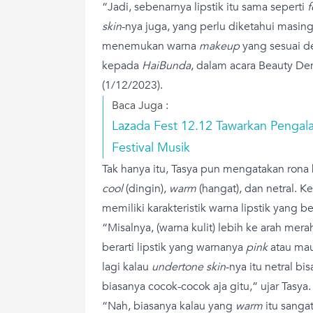
“Jadi, sebenarnya lipstik itu sama seperti
f
skin
-nya juga, yang perlu diketahui masin
menemukan warna
makeup
yang sesuai den
kepada
HaiBunda
, dalam acara Beauty De
(1/12/2023).
Baca Juga :
Lazada Fest 12.12 Tawarkan Pengal
Festival Musik
Tak hanya itu, Tasya pun mengatakan rona kul
cool
(dingin),
warm
(hangat), dan netral. Ke
memiliki karakteristik warna lipstik yang b
“Misalnya, (warna kulit) lebih ke arah me
berarti lipstik yang warnanya
pink
atau mau
lagi kalau
undertone skin
-nya itu netral bi
biasanya cocok-cocok aja gitu,” ujar Tasya.
“Nah, biasanya kalau yang
warm
itu sanga