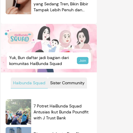
yang Sedang Tren, Bikin Bibir
Tampak Lebih Penuh dan
Berkilau
Yuk, Bun daftar jadi bagian dari
Join
komunitas HaiBunda Squad
Haibunda Squad
Sister Community
7 Potret HaiBunda Squad
Antusias Ikut Bunda Poundfit
with J Trust Bank