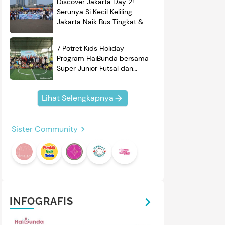
Discover Jakarta Day 2!
Serunya Si Kecil Keliling
Jakarta Naik Bus Tingkat &
Belajar Sejarah
7 Potret Kids Holiday
Program HaiBunda bersama
Super Junior Futsal dan
BRAND'S, Si Kecil & Ayah
Kompak Banget!
Lihat Selengkapnya
Sister Community
INFOGRAFIS