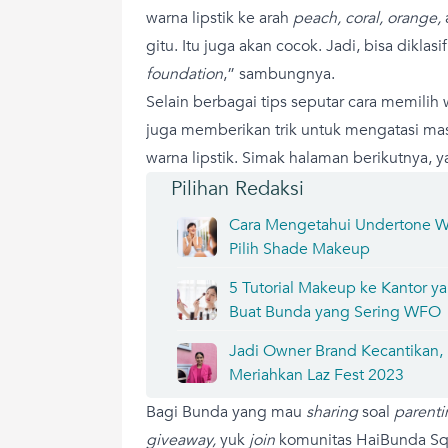
warna lipstik ke arah
peach, coral, orange,
gitu. Itu juga akan cocok. Jadi, bisa diklas
foundation
,” sambungnya.
Selain berbagai tips seputar cara memilih w
juga memberikan trik untuk mengatasi mas
warna lipstik. Simak halaman berikutnya, y
Pilihan Redaksi
Cara Mengetahui Undertone Wa
Pilih Shade Makeup
5 Tutorial Makeup ke Kantor y
Buat Bunda yang Sering WFO
Jadi Owner Brand Kecantikan,
Meriahkan Laz Fest 2023
Bagi Bunda yang mau
sharing
soal
parenti
giveaway,
yuk
join
komunitas HaiBunda Squ