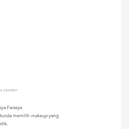
TH CONTENT
asya Farasya
 Bunda memilih
makeup
yang
stik.