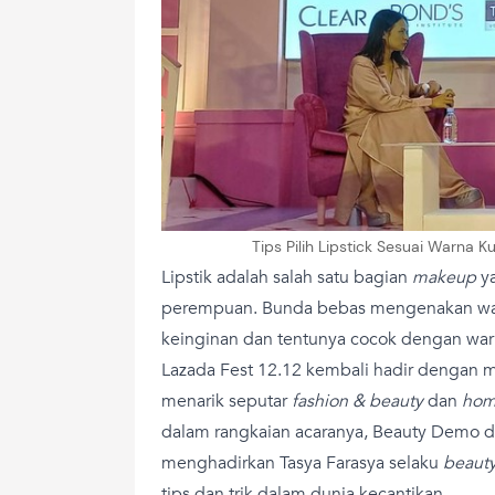
Tips Pilih Lipstick Sesuai Warna Ku
Lipstik adalah salah satu bagian
makeup
ya
perempuan. Bunda bebas mengenakan war
keinginan dan tentunya cocok dengan warna
Lazada Fest 12.12 kembali hadir dengan 
menarik seputar
fashion & beauty
dan
hom
dalam rangkaian acaranya, Beauty Demo di
menghadirkan Tasya Farasya selaku
beauty
tips dan trik dalam dunia kecantikan.