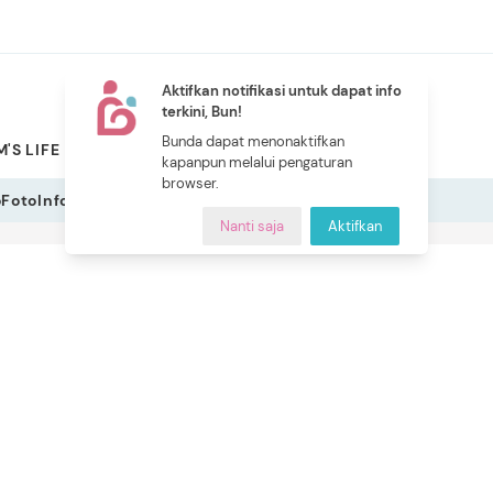
Aktifkan notifikasi untuk dapat info
terkini, Bun!
NEW
Bunda dapat menonaktifkan
'S LIFE
PILIHAN BUNDA
CERITA BUNDA
INDEKS
kapanpun melalui pengaturan
browser.
o
Foto
Infografis
Nanti saja
Aktifkan