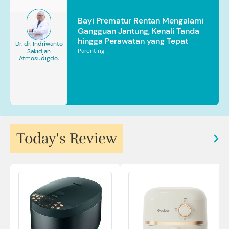
Bayi Prematur Rentan Mengalami
Gangguan Jantung, Kenali Tanda
hingga Perawatan yang Tepat
Dr. dr. Indriwanto
Parenting
Sakidjan
Atmosudigdo,
Sp.JP(K). MARS
Today's Review