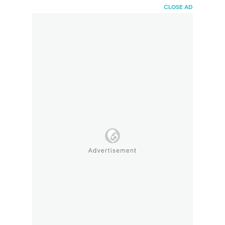
HaiBunda
CLOSE AD