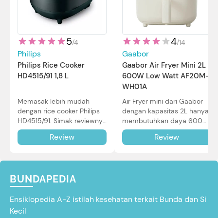
5
4
/
4
/
14
Philips
Gaabor
Philips Rice Cooker
Gaabor Air Fryer Mini 2L
HD4515/91 1,8 L
600W Low Watt AF20M-
WH01A
Memasak lebih mudah
Air Fryer mini dari Gaabor
dengan rice cooker Philips
dengan kapasitas 2L hanya
HD4515/91. Simak reviewnya
membutuhkan daya 600W
di sini.
dalam pemakaian. Simak
Review
Review
review selengkapnya di sini.
BUNDAPEDIA
Ensiklopedia A-Z istilah kesehatan terkait Bunda dan Si
Kecil