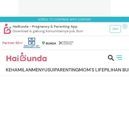
SCROLL TO CONTINUE WITH CONTENT
HaiBunda - Pregnancy & Parenting App
Get
Download & gabung komunitasnya yuk, Bun!
Partner RS
KEHAMILAN
MENYUSUI
PARENTING
MOM'S LIFE
PILIHAN B