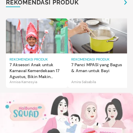
REKOMENDASI PRODUK
REKOMENDASI PRODUK
REKOMENDASI PRODUK
7 Aksesori Anak untuk
7 Panci MPASI yang Bagus
Karnaval Kemerdekaan 17
& Aman untuk Bayi
Agustus, Bikin Makin
Annisa Karnesyia
Amira Salsabila
Gemas