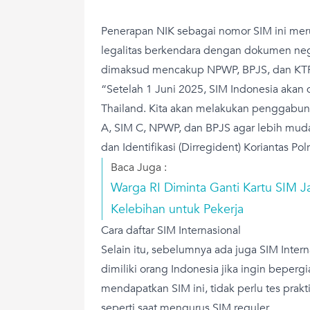
Penerapan NIK sebagai nomor SIM ini meru
legalitas berkendara dengan dokumen ne
dimaksud mencakup NPWP, BPJS, dan KTP
“Setelah 1 Juni 2025, SIM Indonesia akan di
Thailand. Kita akan melakukan penggabung
A, SIM C, NPWP, dan BPJS agar lebih muda
dan Identifikasi (Dirregident) Koriantas Polr
Baca Juga :
Warga RI Diminta Ganti Kartu SIM J
Kelebihan untuk Pekerja
Cara daftar SIM Internasional
Selain itu, sebelumnya ada juga SIM Inter
dimiliki orang Indonesia jika ingin bepergi
mendapatkan SIM ini, tidak perlu tes prak
seperti saat mengurus SIM reguler.