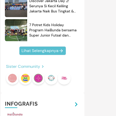
Discover Jakarta Day 2!
Serunya Si Kecil Keliling
Jakarta Naik Bus Tingkat &
Belajar Sejarah
7 Potret Kids Holiday
Program HaiBunda bersama
Super Junior Futsal dan
BRAND'S, Si Kecil & Ayah
Kompak Banget!
Lihat Selengkapnya
Sister Community
INFOGRAFIS