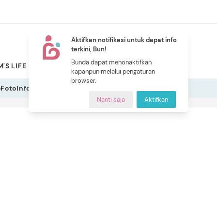
Aktifkan notifikasi untuk dapat info
terkini, Bun!
NEW
Bunda dapat menonaktifkan
'S LIFE
PILIHAN BUNDA
CERITA BUNDA
INDEKS
kapanpun melalui pengaturan
browser.
o
Foto
Infografis
Nanti saja
Aktifkan