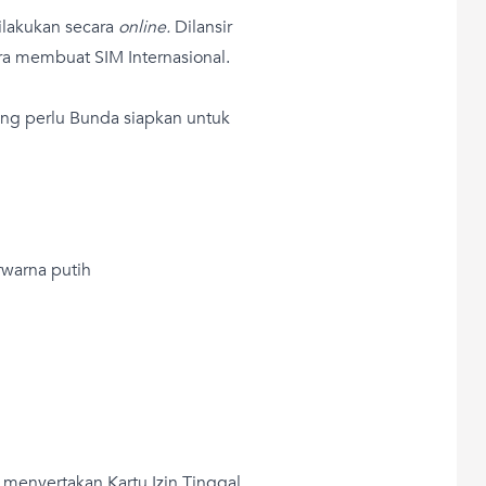
ilakukan secara
online.
Dilansir
ara membuat SIM Internasional.
ng perlu Bunda siapkan untuk
rwarna putih
 menyertakan Kartu Izin Tinggal