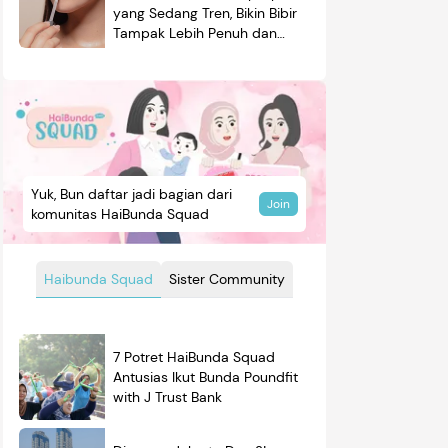
yang Sedang Tren, Bikin Bibir
Tampak Lebih Penuh dan
Berkilau
Yuk, Bun daftar jadi bagian dari
Join
komunitas HaiBunda Squad
Haibunda Squad
Sister Community
7 Potret HaiBunda Squad
Antusias Ikut Bunda Poundfit
with J Trust Bank