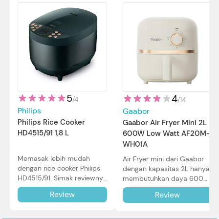
5
4
/
4
/
14
Philips
Gaabor
Philips Rice Cooker
Gaabor Air Fryer Mini 2L
HD4515/91 1,8 L
600W Low Watt AF20M-
WH01A
Memasak lebih mudah
Air Fryer mini dari Gaabor
dengan rice cooker Philips
dengan kapasitas 2L hanya
HD4515/91. Simak reviewnya
membutuhkan daya 600W
di sini.
dalam pemakaian. Simak
Review
Review
review selengkapnya di sini.