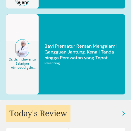
Bayi Prematur Rentan Mengalami
Gangguan Jantung, Kenali Tanda
hingga Perawatan yang Tepat
Dr. dr. Indriwanto
Parenting
Sakidjan
Atmosudigdo,
Sp.JP(K). MARS
Today's Review