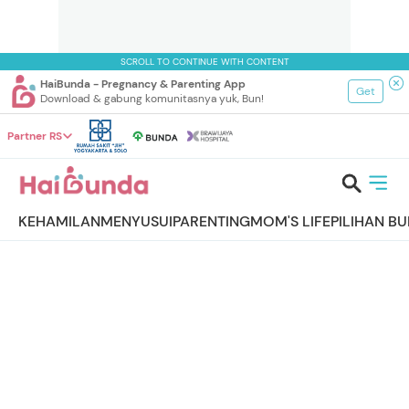
SCROLL TO CONTINUE WITH CONTENT
HaiBunda - Pregnancy & Parenting App
Get
Download & gabung komunitasnya yuk, Bun!
Partner RS
KEHAMILAN
MENYUSUI
PARENTING
MOM'S LIFE
PILIHAN B