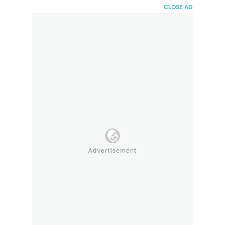
HaiBunda
CLOSE AD