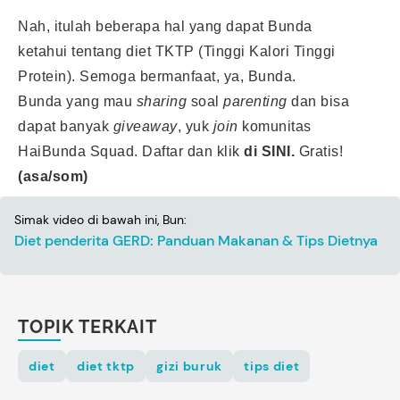
Nah, itulah beberapa hal yang dapat Bunda
ketahui tentang diet TKTP (Tinggi Kalori Tinggi
Protein). Semoga bermanfaat, ya, Bunda.
Bunda yang mau
sharing
soal
parenting
dan bisa
dapat banyak
giveaway
, yuk
join
komunitas
HaiBunda Squad. Daftar dan klik
di SINI.
Gratis!
(asa/som)
Simak video di bawah ini, Bun:
Diet penderita GERD: Panduan Makanan & Tips Dietnya
TOPIK TERKAIT
diet
diet tktp
gizi buruk
tips diet