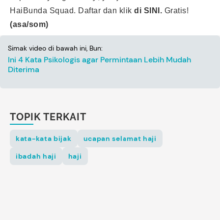
HaiBunda Squad. Daftar dan klik
di SINI.
Gratis!
(asa/som)
Simak video di bawah ini, Bun:
Ini 4 Kata Psikologis agar Permintaan Lebih Mudah
Diterima
TOPIK TERKAIT
kata-kata bijak
ucapan selamat haji
ibadah haji
haji