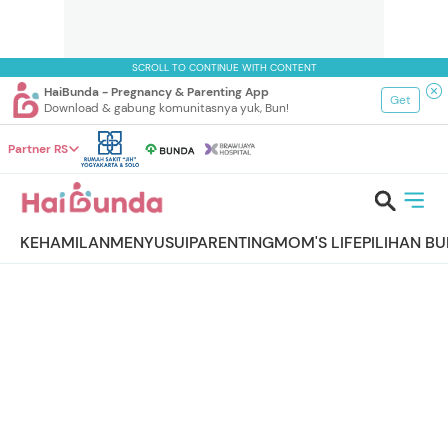
SCROLL TO CONTINUE WITH CONTENT
HaiBunda - Pregnancy & Parenting App
Get
Download & gabung komunitasnya yuk, Bun!
Partner RS
KEHAMILAN
MENYUSUI
PARENTING
MOM'S LIFE
PILIHAN B