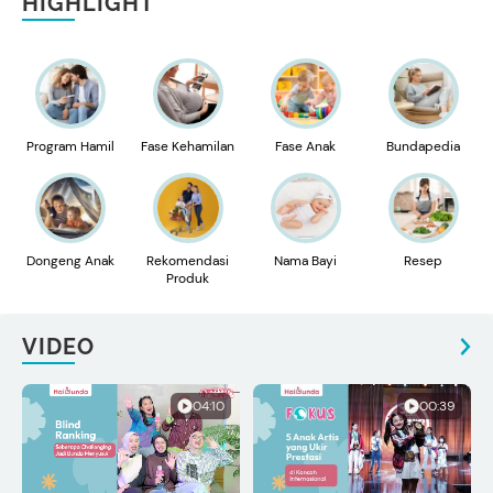
HIGHLIGHT
Program Hamil
Fase Kehamilan
Fase Anak
Bundapedia
Dongeng Anak
Rekomendasi
Nama Bayi
Resep
Produk
VIDEO
04:10
00:39