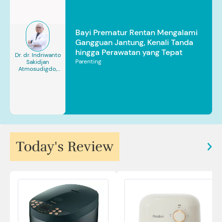
Bayi Prematur Rentan Mengalami
Gangguan Jantung, Kenali Tanda
hingga Perawatan yang Tepat
Dr. dr. Indriwanto
Parenting
Sakidjan
Atmosudigdo,
Sp.JP(K). MARS
Today's Review