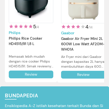
5
4
/
4
/
14
Philips
Gaabor
Philips Rice Cooker
Gaabor Air Fryer Mini 2L
HD4515/91 1,8 L
600W Low Watt AF20M-
WH01A
Memasak lebih mudah
Air Fryer mini dari Gaabor
dengan rice cooker Philips
dengan kapasitas 2L hanya
HD4515/91. Simak reviewnya
membutuhkan daya 600W
di sini.
dalam pemakaian. Simak
Review
Review
review selengkapnya di sini.
BUNDAPEDIA
Ensiklopedia A-Z istilah kesehatan terkait Bunda dan Si