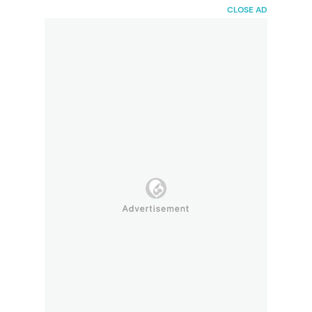
HaiBunda
CLOSE AD