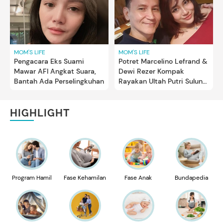
MOM'S LIFE
MOM'S LIFE
Pengacara Eks Suami
Potret Marcelino Lefrand &
Mawar AFI Angkat Suara,
Dewi Rezer Kompak
Bantah Ada Perselingkuhan
Rayakan Ultah Putri Sulung
yang Beranjak Dewasa
HIGHLIGHT
Program Hamil
Fase Kehamilan
Fase Anak
Bundapedia