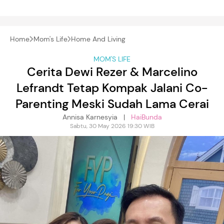
Home
Mom's Life
Home And Living
MOM'S LIFE
Cerita Dewi Rezer & Marcelino
Lefrandt Tetap Kompak Jalani Co-
Parenting Meski Sudah Lama Cerai
Annisa Karnesyia |
HaiBunda
Sabtu, 30 May 2026 19:30 WIB