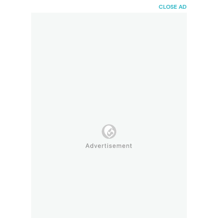
HaiBunda
CLOSE AD