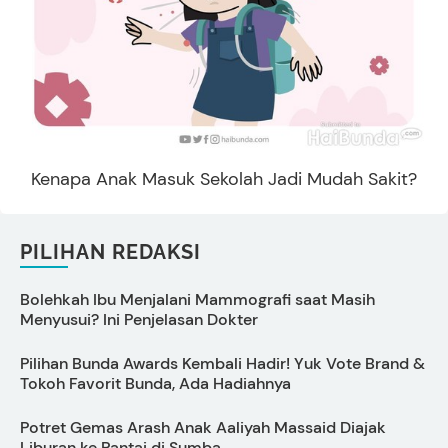
Kenapa Anak Masuk Sekolah Jadi Mudah Sakit?
PILIHAN REDAKSI
Bolehkah Ibu Menjalani Mammografi saat Masih
K
Menyusui? Ini Penjelasan Dokter
P
Pilihan Bunda Awards Kembali Hadir! Yuk Vote Brand &
A
Tokoh Favorit Bunda, Ada Hadiahnya
Potret Gemas Arash Anak Aaliyah Massaid Diajak
1
Liburan ke Pantai di Sumba