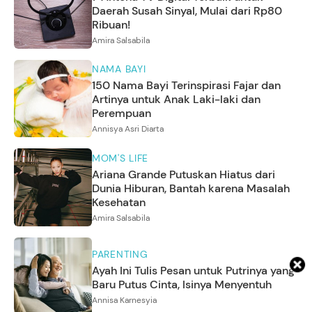
Daerah Susah Sinyal, Mulai dari Rp80
Ribuan!
Amira Salsabila
NAMA BAYI
150 Nama Bayi Terinspirasi Fajar dan
Artinya untuk Anak Laki-laki dan
Perempuan
Annisya Asri Diarta
MOM'S LIFE
Ariana Grande Putuskan Hiatus dari
Dunia Hiburan, Bantah karena Masalah
Kesehatan
Amira Salsabila
PARENTING
Ayah Ini Tulis Pesan untuk Putrinya yang
Baru Putus Cinta, Isinya Menyentuh
Annisa Karnesyia