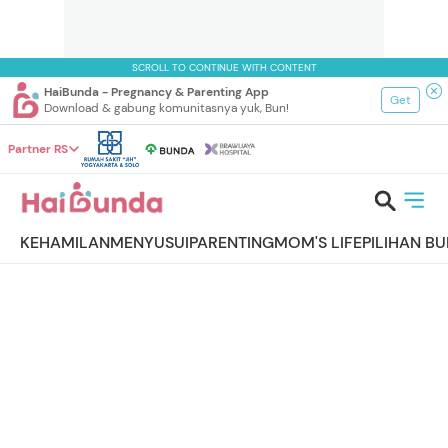
SCROLL TO CONTINUE WITH CONTENT
HaiBunda - Pregnancy & Parenting App
Get
Download & gabung komunitasnya yuk, Bun!
Partner RS
KEHAMILAN
MENYUSUI
PARENTING
MOM'S LIFE
PILIHAN B