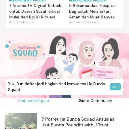
REKOMENDASI PRODUK
REKOMENDASI PRODUK
7 Antena TV Digital Terbaik
5 Rekomendasi Hospital
untuk Daerah Susah Sinyal,
Bag untuk Melahirkan,
Mulai dari Rp80 Ribuan!
Aman dan Muat Banyak
Amira Salsabila
Annisa Karnesyia
Yuk, Bun daftar jadi bagian dari komunitas HaiBunda
Join
Squad
Haibunda Squad
Sister Community
7 Potret HaiBunda Squad Antusias
Ikut Bunda Poundfit with J Trust