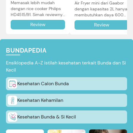
Memasak lebih mudah
Air Fryer mini dari Gaabor
dengan rice cooker Philips
dengan kapasitas 2L hanya
HD4515/91. Simak reviewnya
membutuhkan daya 600W
di sini.
dalam pemakaian. Simak
Review
Review
review selengkapnya di sini.
BUNDAPEDIA
Ensiklopedia A-Z istilah kesehatan terkait Bunda dan Si
Kecil
Kesehatan Calon Bunda
Kesehatan Kehamilan
Kesehatan Bunda & Si Kecil