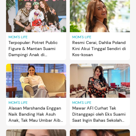
MOM'S LIFE
MOM'S LIFE
Terpopuler: Potret Public
Resmi Cerai, Dahlia Poland
Figure & Mantan Suami
Kini Akui Tinggal Sendiri di
Dampingi Anak di
Kos-kosan
Kelulusan Sekolah
MOM'S LIFE
MOM'S LIFE
Alasan Marshanda Enggan
Mawar AFI Curhat Tak
Naik Banding Hak Asuh
Ditanggapi oleh Eks Suami
Anak, Tak Mau Umbar Aib
Saat Ingin Bahas Sekolah
Ben Kasyafani demi Sienna
Anak