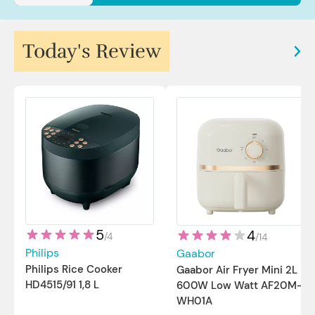
Today's Review
5
4
/
4
/
14
Philips
Gaabor
Philips Rice Cooker
Gaabor Air Fryer Mini 2L
HD4515/91 1,8 L
600W Low Watt AF20M-
WH01A