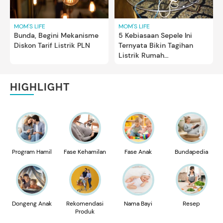
MOM'S LIFE
MOM'S LIFE
Bunda, Begini Mekanisme
5 Kebiasaan Sepele Ini
Diskon Tarif Listrik PLN
Ternyata Bikin Tagihan
Listrik Rumah
Membengkak
HIGHLIGHT
Program Hamil
Fase Kehamilan
Fase Anak
Bundapedia
Dongeng Anak
Rekomendasi
Nama Bayi
Resep
Produk