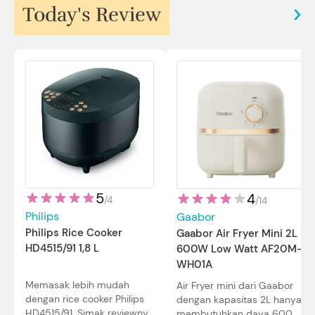
Today's Review
5
4
/
4
/
14
Philips
Gaabor
Philips Rice Cooker
Gaabor Air Fryer Mini 2L
HD4515/91 1,8 L
600W Low Watt AF20M-
WH01A
Memasak lebih mudah
Air Fryer mini dari Gaabor
dengan rice cooker Philips
dengan kapasitas 2L hanya
HD4515/91. Simak reviewnya
membutuhkan daya 600W