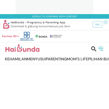
SCROLL TO CONTINUE WITH CONTENT
HaiBunda - Pregnancy & Parenting App
Get
Download & gabung komunitasnya yuk, Bun!
Partner RS
KEHAMILAN
MENYUSUI
PARENTING
MOM'S LIFE
PILIHAN B