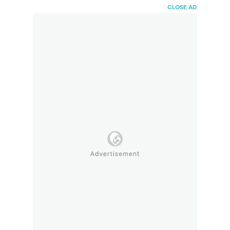
HaiBunda
CLOSE AD