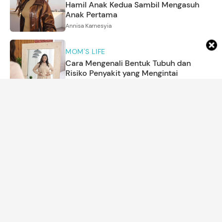
Hamil Anak Kedua Sambil Mengasuh
Anak Pertama
Annisa Karnesyia
MOM'S LIFE
Cara Mengenali Bentuk Tubuh dan
Risiko Penyakit yang Mengintai
Amira Salsabila
MOM'S LIFE
6 Ciri Kepribadian Orang yang Lebih
Menyukai Musim Panas
Asri Ediyati
ARTIKEL LAINNYA