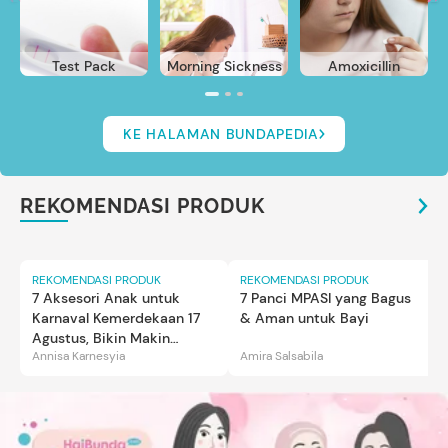
Test Pack
Morning Sickness
Amoxicillin
KE HALAMAN BUNDAPEDIA
REKOMENDASI PRODUK
REKOMENDASI PRODUK
REKOMENDASI PRODUK
7 Aksesori Anak untuk
7 Panci MPASI yang Bagus
Karnaval Kemerdekaan 17
& Aman untuk Bayi
Agustus, Bikin Makin
Annisa Karnesyia
Amira Salsabila
Gemas