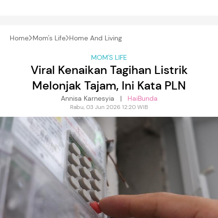
Home
Mom's Life
Home And Living
MOM'S LIFE
Viral Kenaikan Tagihan Listrik
Melonjak Tajam, Ini Kata PLN
Annisa Karnesyia |
HaiBunda
Rabu, 03 Jun 2026 12:20 WIB