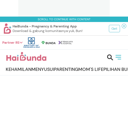
SCROLL TO CONTINUE WITH CONTENT
HaiBunda - Pregnancy & Parenting App
Get
Download & gabung komunitasnya yuk, Bun!
Partner RS
KEHAMILAN
MENYUSUI
PARENTING
MOM'S LIFE
PILIHAN B