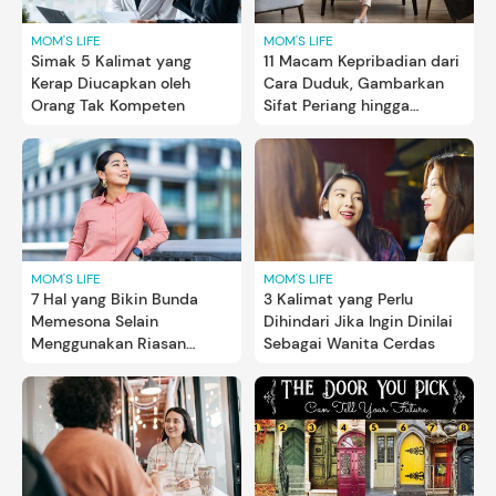
MOM'S LIFE
MOM'S LIFE
Simak 5 Kalimat yang
11 Macam Kepribadian dari
Kerap Diucapkan oleh
Cara Duduk, Gambarkan
Orang Tak Kompeten
Sifat Periang hingga
Perfeksionis
MOM'S LIFE
MOM'S LIFE
7 Hal yang Bikin Bunda
3 Kalimat yang Perlu
Memesona Selain
Dihindari Jika Ingin Dinilai
Menggunakan Riasan
Sebagai Wanita Cerdas
Wajah