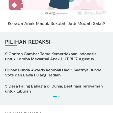
Kenapa Anak Masuk Sekolah Jadi Mudah Sakit?
PILIHAN REDAKSI
9 Contoh Gambar Tema Kemerdekaan Indonesia
C
untuk Lomba Mewarnai Anak HUT RI 17 Agustus
s
Pilihan Bunda Awards Kembali Hadir, Saatnya Bunda
P
Vote dan Bawa Pulang Hadiah!
S
5 Desa Paling Bahagia di Dunia, Destinasi Ternyaman
P
untuk Liburan