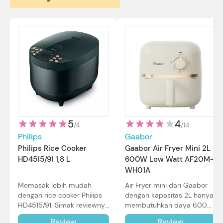
5
4
/
4
/
14
Philips
Gaabor
Philips Rice Cooker
Gaabor Air Fryer Mini 2L
HD4515/91 1,8 L
600W Low Watt AF20M-
WH01A
Memasak lebih mudah
Air Fryer mini dari Gaabor
dengan rice cooker Philips
dengan kapasitas 2L hanya
HD4515/91. Simak reviewnya
membutuhkan daya 600W
di sini.
dalam pemakaian. Simak
Review
Review