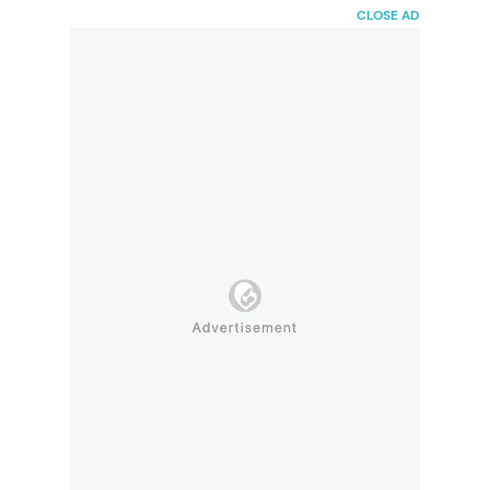
HaiBunda
CLOSE AD