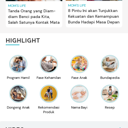
MOM'S LIFE
MOM'S LIFE
8 Pintu Ini akan Tunjukkan
Tanda Orang yang Diam-
Kekuatan dan Kemampuan
diam Benci pada Kita,
Bunda Hadapi Masa Depan
Salah Satunya Kontak Mata
HIGHLIGHT
Program Hamil
Fase Kehamilan
Fase Anak
Bundapedia
Dongeng Anak
Rekomendasi
Nama Bayi
Resep
Produk