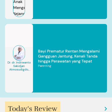
Bayi Prematur Rentan Mengalami
Gangguan Jantung, Kenali Tanda
hingga Perawatan yang Tepat
Dr. dr. Indriwanto
Parenting
Sakidjan
Atmosudigdo,
Sp.JP(K). MARS
Today's Review