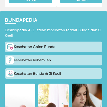
review selengkapnya di sini.
BUNDAPEDIA
Ensiklopedia A-Z istilah kesehatan terkait Bunda dan Si
Kecil
Kesehatan Calon Bunda
Kesehatan Kehamilan
Kesehatan Bunda & Si Kecil