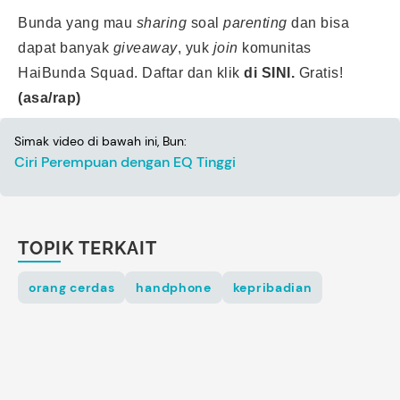
Bunda yang mau
sharing
soal
parenting
dan bisa
dapat banyak
giveaway
, yuk
join
komunitas
HaiBunda Squad. Daftar dan klik
di SINI.
Gratis!
(asa/rap)
Simak video di bawah ini, Bun:
Ciri Perempuan dengan EQ Tinggi
TOPIK TERKAIT
orang cerdas
handphone
kepribadian