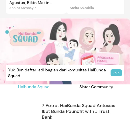
Agustus, Bikin Makin
Annisa Karnesyia
Amira Salsabila
Gemas
Yuk, Bun daftar jadi bagian dari komunitas HaiBunda
Join
Squad
Haibunda Squad
Sister Community
7 Potret HaiBunda Squad Antusias
Ikut Bunda Poundfit with J Trust
Bank