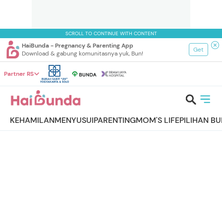
SCROLL TO CONTINUE WITH CONTENT
HaiBunda - Pregnancy & Parenting App
Get
Download & gabung komunitasnya yuk, Bun!
Partner RS
KEHAMILAN
MENYUSUI
PARENTING
MOM'S LIFE
PILIHAN B