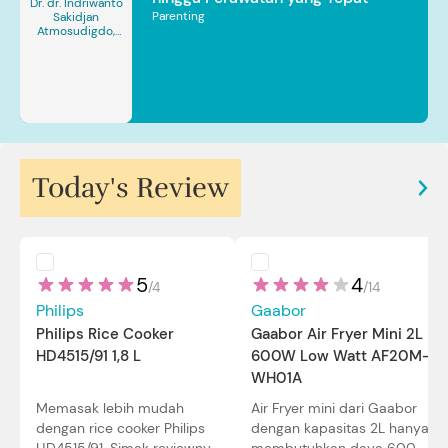
Dr. dr. Indriwanto
Parenting
Sakidjan
Atmosudigdo,
Sp.JP(K). MARS
Today's Review
5
4
/
4
/
14
Philips
Gaabor
Philips Rice Cooker
Gaabor Air Fryer Mini 2L
HD4515/91 1,8 L
600W Low Watt AF20M-
WH01A
Memasak lebih mudah
Air Fryer mini dari Gaabor
dengan rice cooker Philips
dengan kapasitas 2L hanya
HD4515/91. Simak reviewnya
membutuhkan daya 600W