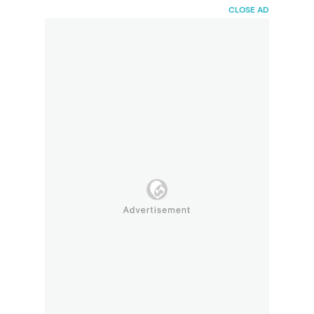
HaiBunda
CLOSE AD