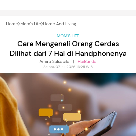
Home
Mom's Life
Home And Living
MOM'S LIFE
Cara Mengenali Orang Cerdas
Dilihat dari 7 Hal di Handphonenya
Amira Salsabila |
HaiBunda
Selasa, 07 Jul 2026 16:25 WIB