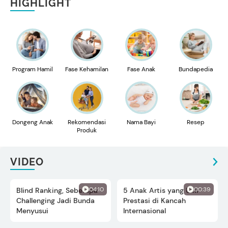
HIGHLIGHT
Program Hamil
Fase Kehamilan
Fase Anak
Bundapedia
Dongeng Anak
Rekomendasi
Nama Bayi
Resep
Produk
VIDEO
04:10
00:39
Blind Ranking, Seberapa
5 Anak Artis yang Ukir
Challenging Jadi Bunda
Prestasi di Kancah
Menyusui
Internasional