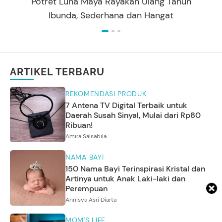
Potret Luna Maya Rayakan Ulang Tahun
Ibunda, Sederhana dan Hangat
ARTIKEL TERBARU
REKOMENDASI PRODUK
7 Antena TV Digital Terbaik untuk
Daerah Susah Sinyal, Mulai dari Rp80
Ribuan!
Amira Salsabila
NAMA BAYI
150 Nama Bayi Terinspirasi Kristal dan
Artinya untuk Anak Laki-laki dan
Perempuan
Annisya Asri Diarta
MOM'S LIFE