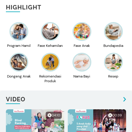
HIGHLIGHT
Program Hamil
Fase Kehamilan
Fase Anak
Bundapedia
Dongeng Anak
Rekomendasi
Nama Bayi
Resep
Produk
VIDEO
04:10
00:39