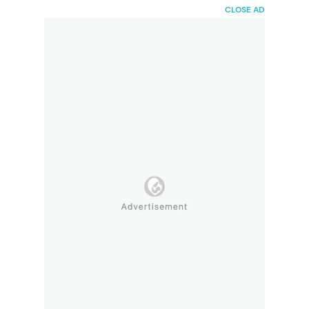
HaiBunda
CLOSE AD