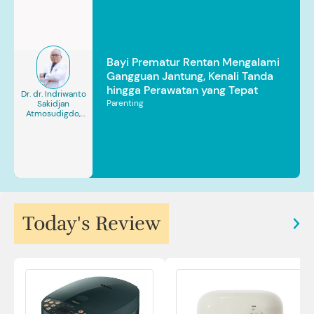
Bayi Prematur Rentan Mengalami
Gangguan Jantung, Kenali Tanda
hingga Perawatan yang Tepat
Dr. dr. Indriwanto
Parenting
Sakidjan
Atmosudigdo,
Sp.JP(K). MARS
Today's Review