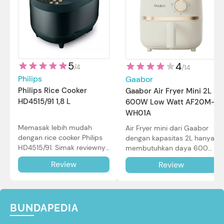
5
4
/
4
/
14
Philips
Gaabor
Philips Rice Cooker
Gaabor Air Fryer Mini 2L
HD4515/91 1,8 L
600W Low Watt AF20M-
WH01A
Memasak lebih mudah
Air Fryer mini dari Gaabor
dengan rice cooker Philips
dengan kapasitas 2L hanya
HD4515/91. Simak reviewnya
membutuhkan daya 600W
di sini.
dalam pemakaian. Simak
Review
Review
review selengkapnya di sini.
BUNDAPEDIA