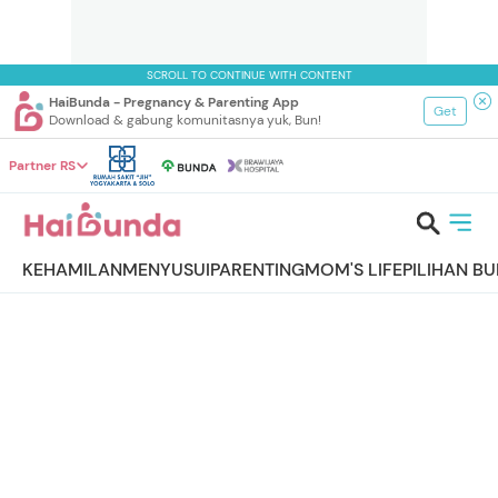
SCROLL TO CONTINUE WITH CONTENT
HaiBunda - Pregnancy & Parenting App
Get
Download & gabung komunitasnya yuk, Bun!
Partner RS
KEHAMILAN
MENYUSUI
PARENTING
MOM'S LIFE
PILIHAN B