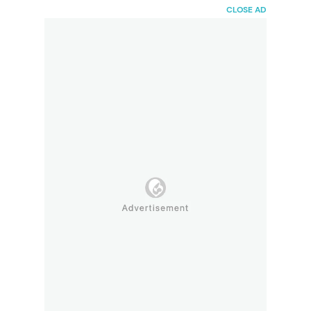
HaiBunda
CLOSE AD