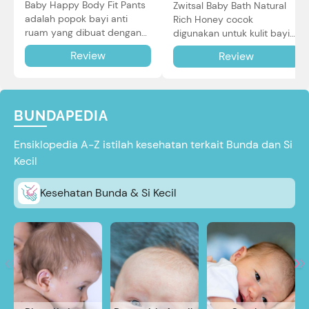
Baby Happy Body Fit Pants
Zwitsal Baby Bath Natural
adalah popok bayi anti
Rich Honey cocok
ruam yang dibuat dengan
digunakan untuk kulit bayi
teknologi Air Through
baru lahir bahkan kulit
Review
Review
Technology.
sensitif sekalipun. Simak
reviewnya di sini.
BUNDAPEDIA
Ensiklopedia A-Z istilah kesehatan terkait Bunda dan Si
Kecil
Kesehatan Bunda & Si Kecil