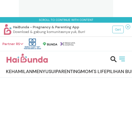
SCROLL TO CONTINUE WITH CONTENT
HaiBunda - Pregnancy & Parenting App
Get
Download & gabung komunitasnya yuk, Bun!
Partner RS
KEHAMILAN
MENYUSUI
PARENTING
MOM'S LIFE
PILIHAN B