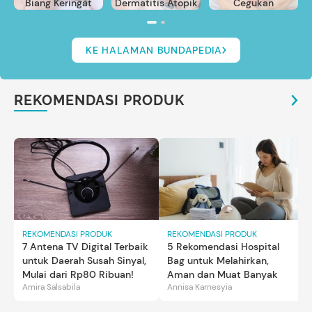
Biang Keringat
Dermatitis Atopik
Cegukan
KE HALAMAN BUNDAPEDIA
REKOMENDASI PRODUK
REKOMENDASI PRODUK
REKOMENDASI PRODUK
7 Antena TV Digital Terbaik
5 Rekomendasi Hospital
untuk Daerah Susah Sinyal,
Bag untuk Melahirkan,
Mulai dari Rp80 Ribuan!
Aman dan Muat Banyak
Amira Salsabila
Annisa Karnesyia