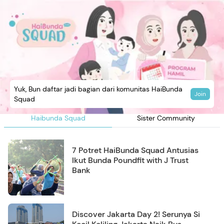
Yuk, Bun daftar jadi bagian dari komunitas HaiBunda
Join
Squad
Haibunda Squad
Sister Community
7 Potret HaiBunda Squad Antusias
Ikut Bunda Poundfit with J Trust
Bank
Discover Jakarta Day 2! Serunya Si