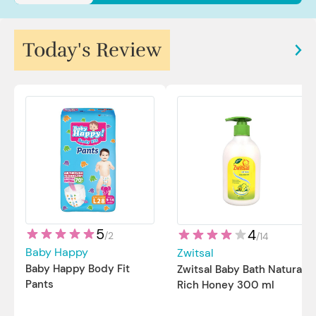
Today's Review
5
4
/
2
/
14
Baby Happy
Zwitsal
Baby Happy Body Fit
Zwitsal Baby Bath Natural
Pants
Rich Honey 300 ml