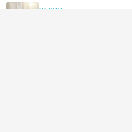
PARENTING
25 Contoh Soal UKBI Lengkap dan
Kunci Jawabannya
Asri Ediyati
KEHAMILAN
Kenapa Kesuburan Perempuan Mulai
Menurun Setelah Usia 35 Tahun?
Annisa Karnesyia
KEHAMILAN
Audy Item Ungkap Tantangan Hamil di
Usia 43 Tahun, Akui Memang Tak
Mudah
Amrikh Palupi
ARTIKEL LAINNYA