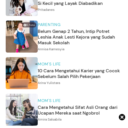
Si Kecil yang Layak Diabadikan
Pritadanes
PARENTING
5
Foto
Belum Genap 2 Tahun, Intip Potret
Leshia Anak Lesti Kejora yang Sudah
Masuk Sekolah
Annisa Karnesyia
MOM'S LIFE
10 Cara Mengetahui Karier yang Cocok
Sebelum Salah Pilih Pekerjaan
Arina Yulistara
MOM'S LIFE
Cara Mengetahui Sifat Asli Orang dari
Ucapan Mereka saat Ngobrol
Amira Salsabila