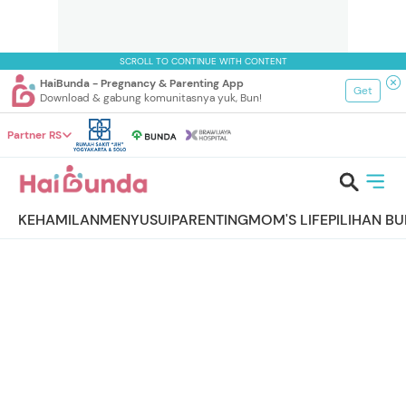
SCROLL TO CONTINUE WITH CONTENT
HaiBunda - Pregnancy & Parenting App
Get
Download & gabung komunitasnya yuk, Bun!
Partner RS
KEHAMILAN
MENYUSUI
PARENTING
MOM'S LIFE
PILIHAN B