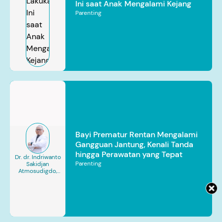
Ini saat Anak Mengalami Kejang
Parenting
Bayi Prematur Rentan Mengalami
Gangguan Jantung, Kenali Tanda
hingga Perawatan yang Tepat
Dr. dr. Indriwanto
Parenting
Sakidjan
Atmosudigdo,
Sp.JP(K). MARS