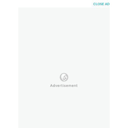
HaiBunda
CLOSE AD