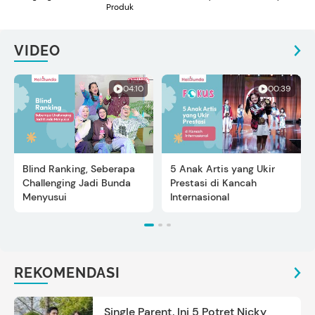
Produk
VIDEO
04:10
00:39
Blind Ranking, Seberapa
5 Anak Artis yang Ukir
Challenging Jadi Bunda
Prestasi di Kancah
Menyusui
Internasional
REKOMENDASI
Single Parent, Ini 5 Potret Nicky