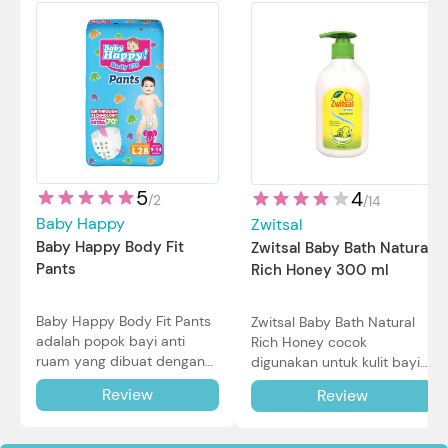
5
4
/
2
/
14
Baby Happy
Zwitsal
Baby Happy Body Fit
Zwitsal Baby Bath Natural
Pants
Rich Honey 300 ml
Baby Happy Body Fit Pants
Zwitsal Baby Bath Natural
adalah popok bayi anti
Rich Honey cocok
ruam yang dibuat dengan
digunakan untuk kulit bayi
teknologi Air Through
baru lahir bahkan kulit
Review
Review
Technology.
sensitif sekalipun. Simak
reviewnya di sini.