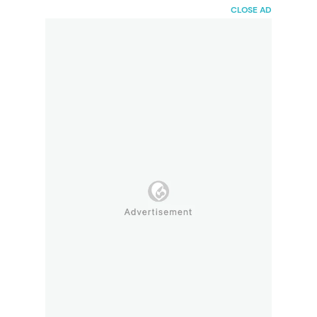
HaiBunda
CLOSE AD