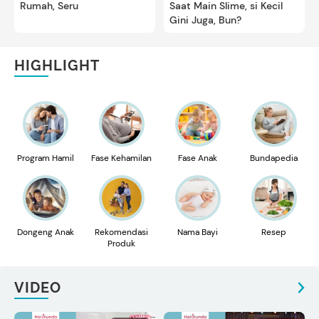
Rumah, Seru
Saat Main Slime, si Kecil
Gini Juga, Bun?
HIGHLIGHT
Program Hamil
Fase Kehamilan
Fase Anak
Bundapedia
Dongeng Anak
Rekomendasi
Nama Bayi
Resep
Produk
VIDEO