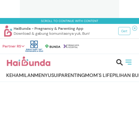
SCROLL TO CONTINUE WITH CONTENT
HaiBunda - Pregnancy & Parenting App
Get
Download & gabung komunitasnya yuk, Bun!
Partner RS
KEHAMILAN
MENYUSUI
PARENTING
MOM'S LIFE
PILIHAN B