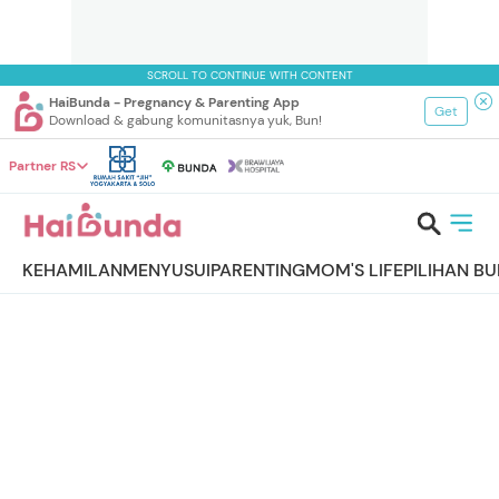
SCROLL TO CONTINUE WITH CONTENT
HaiBunda - Pregnancy & Parenting App
Get
Download & gabung komunitasnya yuk, Bun!
Partner RS
KEHAMILAN
MENYUSUI
PARENTING
MOM'S LIFE
PILIHAN B