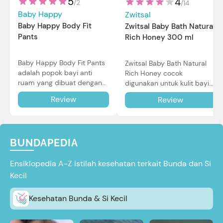
5
4
/
2
/
14
Baby Happy
Zwitsal
Baby Happy Body Fit
Zwitsal Baby Bath Natural
Pants
Rich Honey 300 ml
Baby Happy Body Fit Pants
Zwitsal Baby Bath Natural
adalah popok bayi anti
Rich Honey cocok
ruam yang dibuat dengan
digunakan untuk kulit bayi
teknologi Air Through
baru lahir bahkan kulit
Review
Review
Technology.
sensitif sekalipun. Simak
reviewnya di sini.
BUNDAPEDIA
Ensiklopedia A-Z istilah kesehatan terkait Bunda dan Si
Kecil
Kesehatan Bunda & Si Kecil