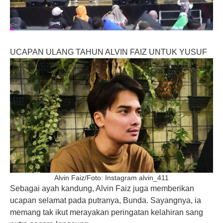
UCAPAN ULANG TAHUN ALVIN FAIZ UNTUK YUSUF
Alvin Faiz/Foto: Instagram alvin_411
Sebagai ayah kandung, Alvin Faiz juga memberikan
ucapan selamat pada putranya, Bunda. Sayangnya, ia
memang tak ikut merayakan peringatan kelahiran sang