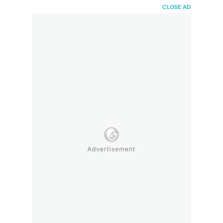
HaiBunda
CLOSE AD