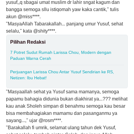
yusuf,,q sbagai umat muslim dr lahir sngat kagum dan
bangga semoga sllu istiqomah yaw kaka cantik," tulis
akun @miss****.
"MasyaAllah Tabarakallah... panjang umur Yusuf, sehat
selalu," kata @shity****.
Pilihan Redaksi
7 Potret Sudut Rumah Larissa Chou, Modern dengan
Paduan Warna Cerah
Perjuangan Larissa Chou Antar Yusuf Sendirian ke RS,
Netizen: Ibu Hebat!
"Masyaallah sehat ya Yusuf sama mamanya, semoga
papamu bahagia didunia bukan diakhirat ya...??? melihat
kau anak Sholeh simpan di benahmu semoga kau besar
bisa membahagiakan mamamu dan pasanganmu ya
sayang...," ujar @rosm****.
"Barakallah fi umrik, selamat ulang tahun dek Yusuf,