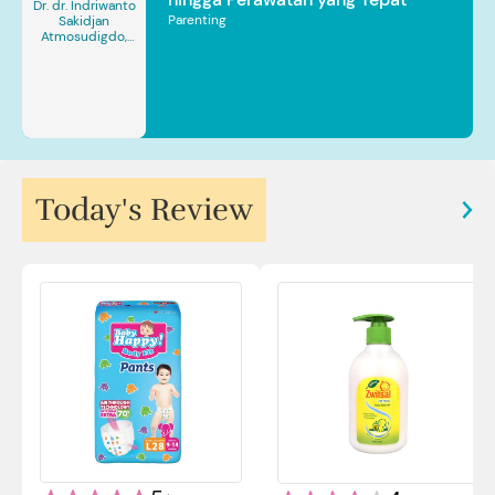
Dr. dr. Indriwanto
Parenting
Sakidjan
Atmosudigdo,
Sp.JP(K). MARS
Today's Review