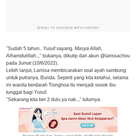
SCROLL TO CONTINUE WITH CONTENT
"Sudah 5 tahun.. Yusuf sayang.
Masya Allah,
Alhamdulillah
..," bukanya, dikutip dari akun @larissachou
pada Jumat (10/6/2022).
Lebih lanjut, Larissa membicarakan soal ayah sambung
untuk putranya, Bunda. Seperti yang kita ketahui, selama
ini wanita berdarah Tionghoa itu menjadi sosok ibu
tunggal bagi Yusuf.
"Sekarang kita ber 2 dulu ya nak..," tuturnya.
Banner Bumil dan Janin Lapar/ Foto: HaiBunda/ Novita