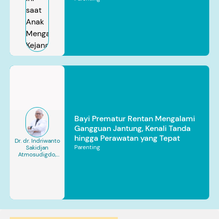
Bayi Prematur Rentan Mengalami
Gangguan Jantung, Kenali Tanda
hingga Perawatan yang Tepat
Dr. dr. Indriwanto
Parenting
Sakidjan
Atmosudigdo,
Sp.JP(K). MARS