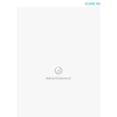
HaiBunda
CLOSE AD