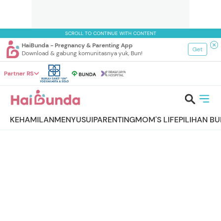
SCROLL TO CONTINUE WITH CONTENT
HaiBunda - Pregnancy & Parenting App
Get
Download & gabung komunitasnya yuk, Bun!
Partner RS
KEHAMILAN
MENYUSUI
PARENTING
MOM'S LIFE
PILIHAN B