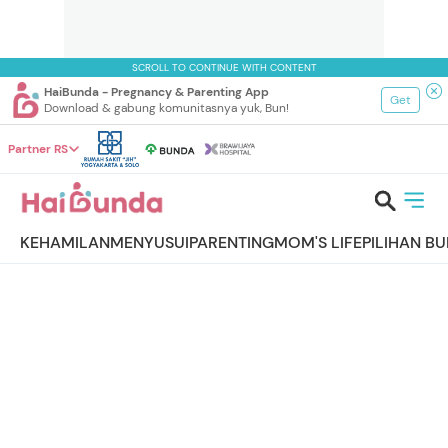
SCROLL TO CONTINUE WITH CONTENT
HaiBunda - Pregnancy & Parenting App
Get
Download & gabung komunitasnya yuk, Bun!
Partner RS
KEHAMILAN
MENYUSUI
PARENTING
MOM'S LIFE
PILIHAN B