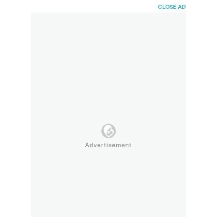
HaiBunda
CLOSE AD