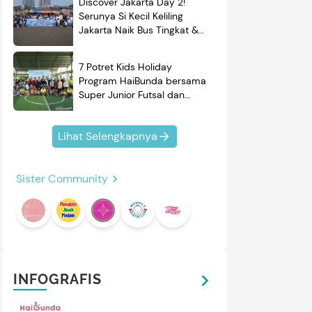
Discover Jakarta Day 2!
Serunya Si Kecil Keliling
Jakarta Naik Bus Tingkat &
Belajar Sejarah
7 Potret Kids Holiday
Program HaiBunda bersama
Super Junior Futsal dan
BRAND'S, Si Kecil & Ayah
Kompak Banget!
Lihat Selengkapnya
Sister Community
INFOGRAFIS