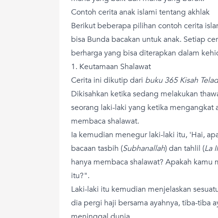
Contoh cerita anak islami tentang akhlak
Berikut beberapa pilihan contoh cerita isl
bisa Bunda bacakan untuk anak. Setiap ce
berharga yang bisa diterapkan dalam kehid
1. Keutamaan Shalawat
Cerita ini dikutip dari
buku 365 Kisah Telad
Dikisahkan ketika sedang melakukan thawaf
seorang laki-laki yang ketika mengangkat 
membaca shalawat.
Ia kemudian menegur laki-laki itu, 'Hai, 
bacaan tasbih (
Subhanallah
) dan tahlil (
La I
hanya membaca shalawat? Apakah kamu me
itu?".
Laki-laki itu kemudian menjelaskan sesuat
dia pergi haji bersama ayahnya, tiba-tiba 
meninggal dunia.