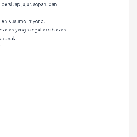
ersikap jujur, sopan, dan
leh Kusumo Priyono,
katan yang sangat akrab akan
n anak.
T