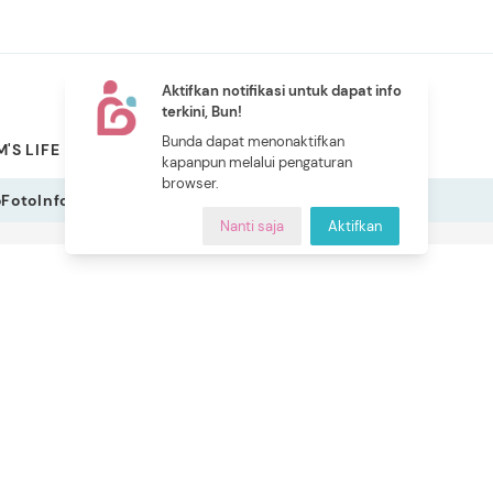
Aktifkan notifikasi untuk dapat info
terkini, Bun!
NEW
Bunda dapat menonaktifkan
'S LIFE
PILIHAN BUNDA
CERITA BUNDA
INDEKS
kapanpun melalui pengaturan
browser.
o
Foto
Infografis
Nanti saja
Aktifkan