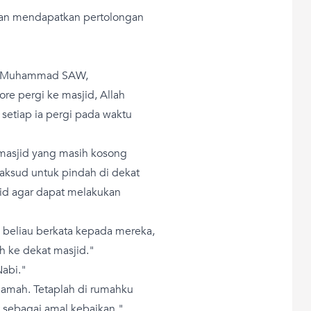
an mendapatkan pertolongan
bi Muhammad SAW,
re pergi ke masjid, Allah
setiap ia pergi pada waktu
 masjid yang masih kosong
aksud untuk pindah di dekat
jid agar dapat melakukan
, beliau berkata kepada mereka,
 ke dekat masjid."
abi."
lamah. Tetaplah di rumahku
t sebagai amal kebaikan."