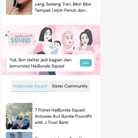
yang Sedang Tren, Bikin Bibir
Tampak Lebih Penuh dan
Berkilau
Yuk, Bun daftar jadi bagian dari
Join
komunitas HaiBunda Squad
Haibunda Squad
Sister Community
7 Potret HaiBunda Squad
Antusias Ikut Bunda Poundfit
with J Trust Bank