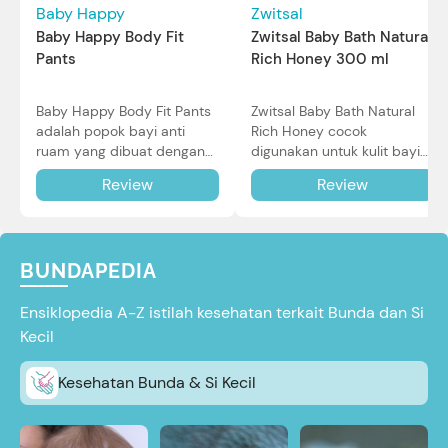
Baby Happy
Zwitsal
Baby Happy Body Fit
Zwitsal Baby Bath Natural
Pants
Rich Honey 300 ml
Baby Happy Body Fit Pants
Zwitsal Baby Bath Natural
adalah popok bayi anti
Rich Honey cocok
ruam yang dibuat dengan
digunakan untuk kulit bayi
teknologi Air Through
baru lahir bahkan kulit
Review
Review
Technology.
sensitif sekalipun. Simak
reviewnya di sini.
BUNDAPEDIA
Ensiklopedia A-Z istilah kesehatan terkait Bunda dan Si
Kecil
Kesehatan Bunda & Si Kecil