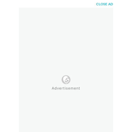
HaiBunda
CLOSE AD