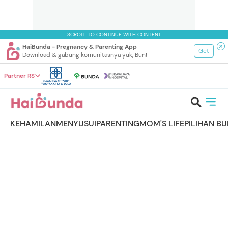
SCROLL TO CONTINUE WITH CONTENT
HaiBunda - Pregnancy & Parenting App
Get
Download & gabung komunitasnya yuk, Bun!
Partner RS
KEHAMILAN
MENYUSUI
PARENTING
MOM'S LIFE
PILIHAN B