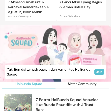
7 Aksesori Anak untuk
7 Panci MPASI yang Bagus
Karnaval Kemerdekaan 17
& Aman untuk Bayi
Agustus, Bikin Makin
Annisa Karnesyia
Amira Salsabila
Gemas
Yuk, Bun daftar jadi bagian dari komunitas HaiBunda
Join
Squad
Haibunda Squad
Sister Community
7 Potret HaiBunda Squad Antusias
Ikut Bunda Poundfit with J Trust
Bank