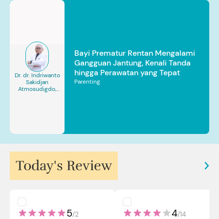
Bayi Prematur Rentan Mengalami
Gangguan Jantung, Kenali Tanda
hingga Perawatan yang Tepat
Dr. dr. Indriwanto
Parenting
Sakidjan
Atmosudigdo,
Sp.JP(K). MARS
Today's Review
5
4
/
2
/
14