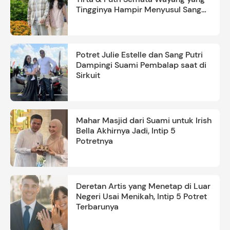
Tingginya Hampir Menyusul Sang
Ayah
Potret Julie Estelle dan Sang Putri
Dampingi Suami Pembalap saat di
Sirkuit
Mahar Masjid dari Suami untuk Irish
Bella Akhirnya Jadi, Intip 5
Potretnya
Deretan Artis yang Menetap di Luar
Negeri Usai Menikah, Intip 5 Potret
Terbarunya