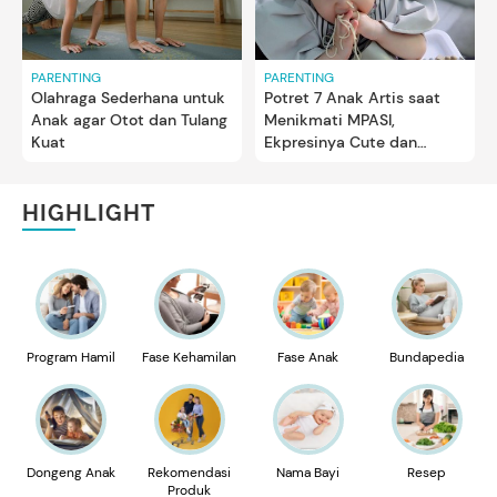
PARENTING
PARENTING
Olahraga Sederhana untuk
Potret 7 Anak Artis saat
Anak agar Otot dan Tulang
Menikmati MPASI,
Kuat
Ekpresinya Cute dan
Gemas
HIGHLIGHT
Program Hamil
Fase Kehamilan
Fase Anak
Bundapedia
Dongeng Anak
Rekomendasi
Nama Bayi
Resep
Produk