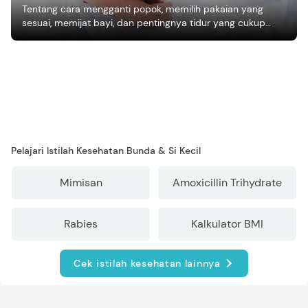
Tentang cara mengganti popok, memilih pakaian yang
sesuai, memijat bayi, dan pentingnya tidur yang cukup
bagi pertumbuhan bayi.
Pelajari Istilah Kesehatan Bunda & Si Kecil
Mimisan
Amoxicillin Trihydrate
Rabies
Kalkulator BMI
Cek istilah kesehatan lainnya