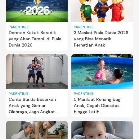
PARENTING
PARENTING
Deretan Kakak Beradik
3 Maskot Piala Dunia 2026
yang Akan Tampil di Piala
yang Bisa Menarik
Dunia 2026
Perhatian Anak
PARENTING
PARENTING
Cerita Bunda Besarkan
5 Manfaat Renang bagi
Anak yang Gemar
Anak, Cegah Obesitas
Olahraga, Jago Angkat
hingga Latih
Beban Sejak Kecil
Keseimbangan