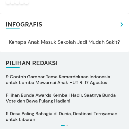
INFOGRAFIS
Kenapa Anak Masuk Sekolah Jadi Mudah Sakit?
PILIHAN REDAKSI
9 Contoh Gambar Tema Kemerdekaan Indonesia
C
untuk Lomba Mewarnai Anak HUT RI 17 Agustus
s
Pilihan Bunda Awards Kembali Hadir, Saatnya Bunda
P
Vote dan Bawa Pulang Hadiah!
S
5 Desa Paling Bahagia di Dunia, Destinasi Ternyaman
P
untuk Liburan