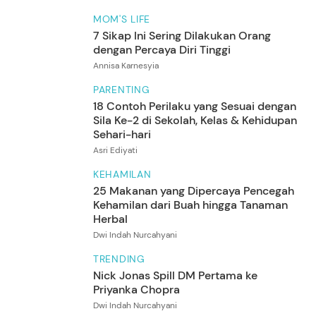
MOM'S LIFE
7 Sikap Ini Sering Dilakukan Orang
dengan Percaya Diri Tinggi
Annisa Karnesyia
PARENTING
18 Contoh Perilaku yang Sesuai dengan
Sila Ke-2 di Sekolah, Kelas & Kehidupan
Sehari-hari
Asri Ediyati
KEHAMILAN
25 Makanan yang Dipercaya Pencegah
Kehamilan dari Buah hingga Tanaman
Herbal
Dwi Indah Nurcahyani
TRENDING
Nick Jonas Spill DM Pertama ke
Priyanka Chopra
Dwi Indah Nurcahyani