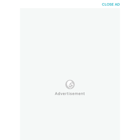
HaiBunda
CLOSE AD