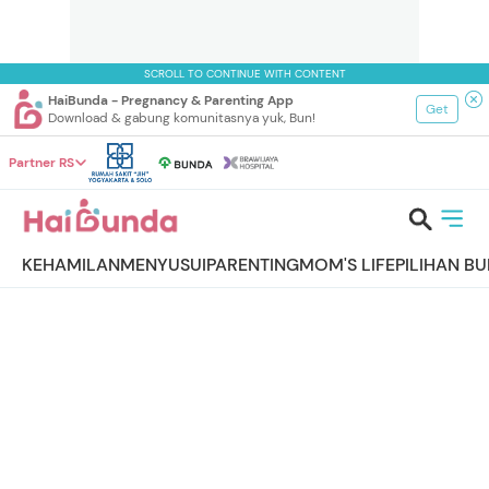
SCROLL TO CONTINUE WITH CONTENT
HaiBunda - Pregnancy & Parenting App
Get
Download & gabung komunitasnya yuk, Bun!
Partner RS
KEHAMILAN
MENYUSUI
PARENTING
MOM'S LIFE
PILIHAN B