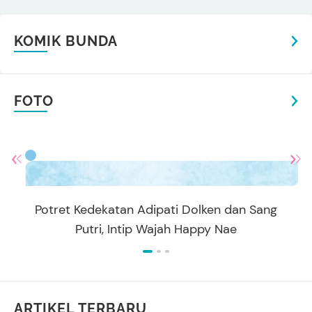
KOMIK BUNDA
FOTO
Potret Kedekatan Adipati Dolken dan Sang
Putri, Intip Wajah Happy Nae
ARTIKEL TERBARU