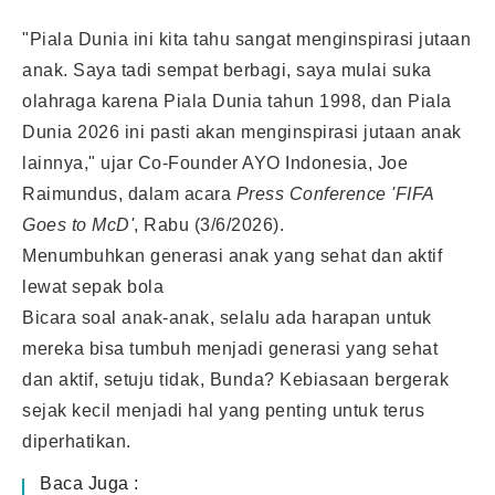
"Piala Dunia ini kita tahu sangat menginspirasi jutaan
anak. Saya tadi sempat berbagi, saya mulai suka
olahraga karena Piala Dunia tahun 1998, dan Piala
Dunia 2026 ini pasti akan menginspirasi jutaan anak
lainnya," ujar Co-Founder AYO Indonesia, Joe
Raimundus, dalam acara
Press Conference 'FIFA
Goes to McD'
, Rabu (3/6/2026).
Menumbuhkan generasi anak yang sehat dan aktif
lewat sepak bola
Bicara soal anak-anak, selalu ada harapan untuk
mereka bisa tumbuh menjadi generasi yang sehat
dan aktif, setuju tidak, Bunda? Kebiasaan bergerak
sejak kecil menjadi hal yang penting untuk terus
diperhatikan.
Baca Juga :