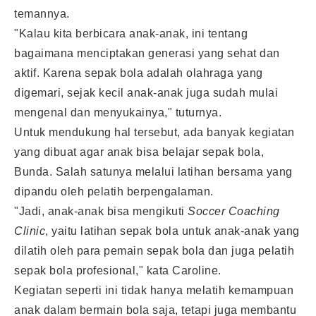
temannya.
"Kalau kita berbicara anak-anak, ini tentang
bagaimana menciptakan generasi yang sehat dan
aktif. Karena sepak bola adalah olahraga yang
digemari, sejak kecil anak-anak juga sudah mulai
mengenal dan menyukainya," tuturnya.
Untuk mendukung hal tersebut, ada banyak kegiatan
yang dibuat agar anak bisa belajar sepak bola,
Bunda. Salah satunya melalui latihan bersama yang
dipandu oleh pelatih berpengalaman.
"Jadi, anak-anak bisa mengikuti
Soccer Coaching
Clinic
, yaitu latihan sepak bola untuk anak-anak yang
dilatih oleh para pemain sepak bola dan juga pelatih
sepak bola profesional," kata Caroline.
Kegiatan seperti ini tidak hanya melatih kemampuan
anak dalam bermain bola saja, tetapi juga membantu