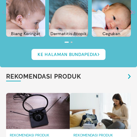
Biang Keringat
Dermatitis Atopik
Cegukan
KE HALAMAN BUNDAPEDIA
REKOMENDASI PRODUK
REKOMENDASI PRODUK
REKOMENDASI PRODUK