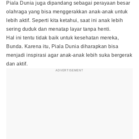
Piala Dunia juga dipandang sebagai perayaan besar
olahraga yang bisa menggerakkan anak-anak untuk
lebih aktif. Seperti kita ketahui, saat ini anak lebih
sering duduk dan menatap layar tanpa henti.
Hal ini tentu tidak baik untuk kesehatan mereka,
Bunda. Karena itu, Piala Dunia diharapkan bisa
menjadi inspirasi agar anak-anak lebih suka bergerak
dan aktif.
ADVERTISEMENT