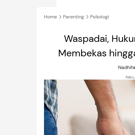
Home
Parenting
Psikologi
Waspadai, Hukum
Membekas hingga
Nadhifa
Rabu,