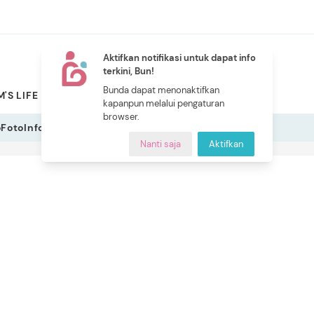
Aktifkan notifikasi untuk dapat info
terkini, Bun!
NEW
Bunda dapat menonaktifkan
'S LIFE
PILIHAN BUNDA
CERITA BUNDA
INDEKS
kapanpun melalui pengaturan
browser.
o
Foto
Infografis
Nanti saja
Aktifkan