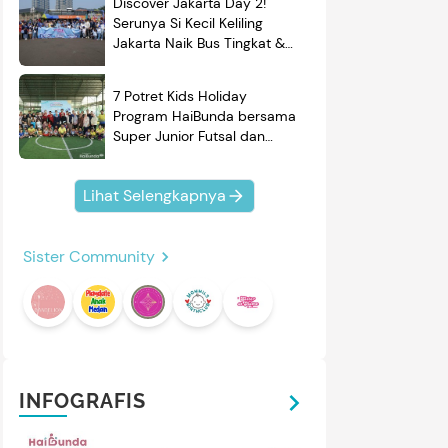
Discover Jakarta Day 2!
Serunya Si Kecil Keliling
Jakarta Naik Bus Tingkat &
Belajar Sejarah
7 Potret Kids Holiday
Program HaiBunda bersama
Super Junior Futsal dan
BRAND'S, Si Kecil & Ayah
Kompak Banget!
Lihat Selengkapnya
Sister Community
INFOGRAFIS