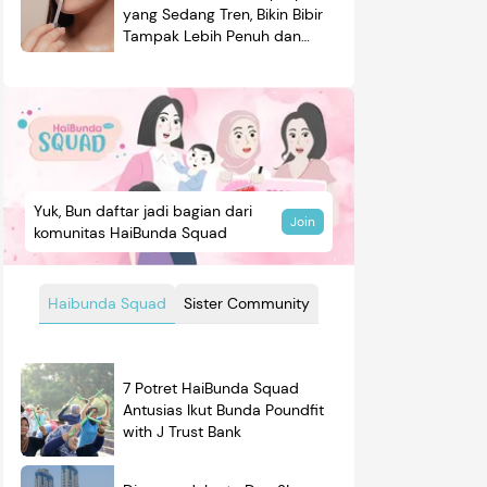
yang Sedang Tren, Bikin Bibir
Tampak Lebih Penuh dan
Berkilau
Yuk, Bun daftar jadi bagian dari
Join
komunitas HaiBunda Squad
Haibunda Squad
Sister Community
7 Potret HaiBunda Squad
Antusias Ikut Bunda Poundfit
with J Trust Bank