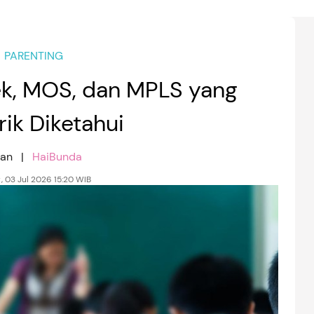
PARENTING
k, MOS, dan MPLS yang
ik Diketahui
nan |
HaiBunda
, 03 Jul 2026 15:20 WIB