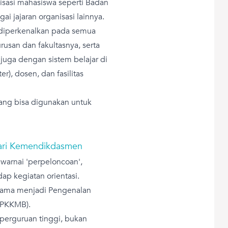
isasi mahasiswa seperti Badan
i jajaran organisasi lainnya.
 diperkenalkan pada semua
rusan dan fakultasnya, serta
juga dengan sistem belajar di
r), dosen, dan fasilitas
ang bisa digunakan untuk
ari Kemendikdasmen
iwarnai 'perpeloncoan',
ap kegiatan orientasi.
i nama menjadi Pengenalan
(PKKMB).
perguruan tinggi, bukan