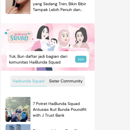
yang Sedang Tren, Bikin Bibir
Tampak Lebih Penuh dan
Berkilau
Yuk, Bun daftar jadi bagian dari
Join
komunitas HaiBunda Squad
Haibunda Squad
Sister Community
7 Potret HaiBunda Squad
Antusias Ikut Bunda Poundfit
with J Trust Bank