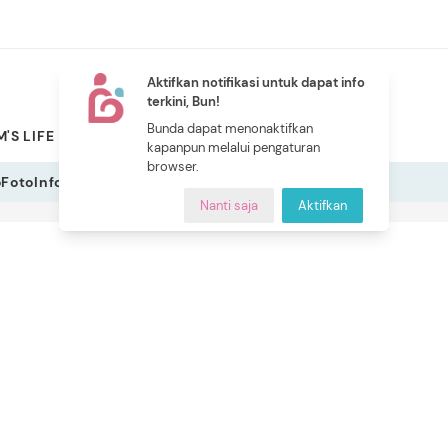
Aktifkan notifikasi untuk dapat info
terkini, Bun!
NEW
Bunda dapat menonaktifkan
'S LIFE
PILIHAN BUNDA
CERITA BUNDA
INDEKS
kapanpun melalui pengaturan
browser.
o
Foto
Infografis
Nanti saja
Aktifkan