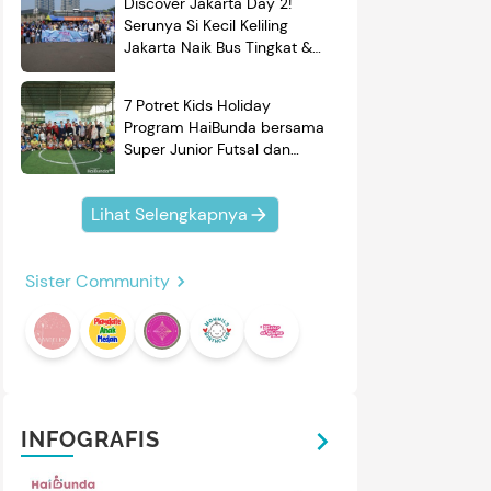
Discover Jakarta Day 2!
Serunya Si Kecil Keliling
Jakarta Naik Bus Tingkat &
Belajar Sejarah
7 Potret Kids Holiday
Program HaiBunda bersama
Super Junior Futsal dan
BRAND'S, Si Kecil & Ayah
Kompak Banget!
Lihat Selengkapnya
Sister Community
INFOGRAFIS