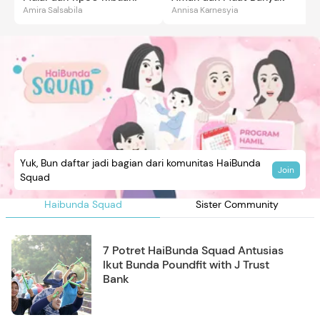
Amira Salsabila
Annisa Karnesyia
Yuk, Bun daftar jadi bagian dari komunitas HaiBunda
Join
Squad
Haibunda Squad
Sister Community
7 Potret HaiBunda Squad Antusias
Ikut Bunda Poundfit with J Trust
Bank