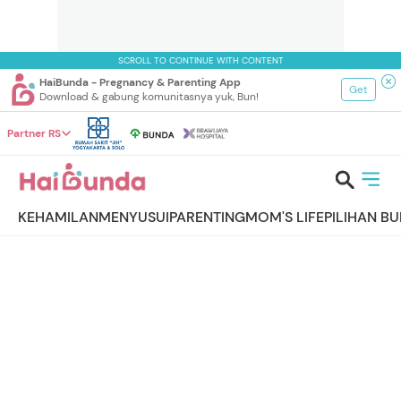
SCROLL TO CONTINUE WITH CONTENT
HaiBunda - Pregnancy & Parenting App
Get
Download & gabung komunitasnya yuk, Bun!
Partner RS
KEHAMILAN
MENYUSUI
PARENTING
MOM'S LIFE
PILIHAN B