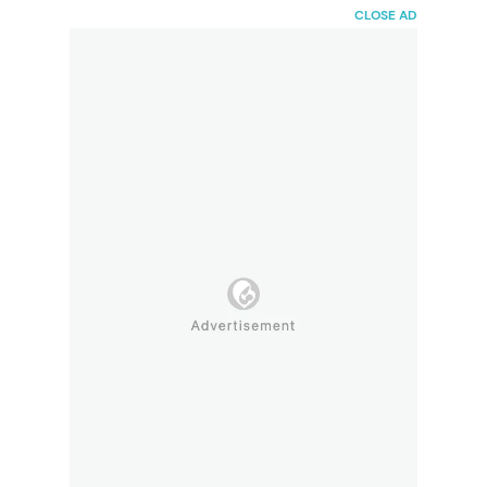
HaiBunda
CLOSE AD