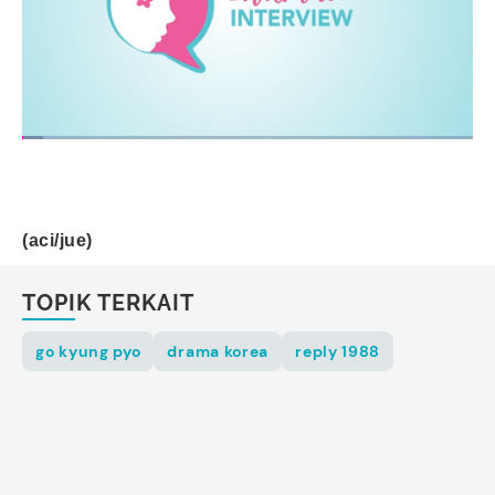
(aci/jue)
TOPIK TERKAIT
go kyung pyo
drama korea
reply 1988