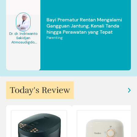
Bayi Prematur Rentan Mengalami
Gangguan Jantung, Kenali Tanda
hingga Perawatan yang Tepat
Dr. dr. Indriwanto
Parenting
Sakidjan
Atmosudigdo,
Sp.JP(K). MARS
Today's Review