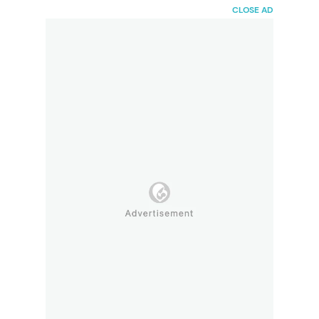
HaiBunda
CLOSE AD