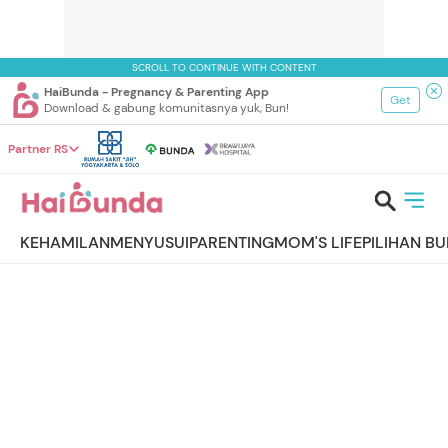
SCROLL TO CONTINUE WITH CONTENT
HaiBunda - Pregnancy & Parenting App
Get
Download & gabung komunitasnya yuk, Bun!
Partner RS
KEHAMILAN
MENYUSUI
PARENTING
MOM'S LIFE
PILIHAN B