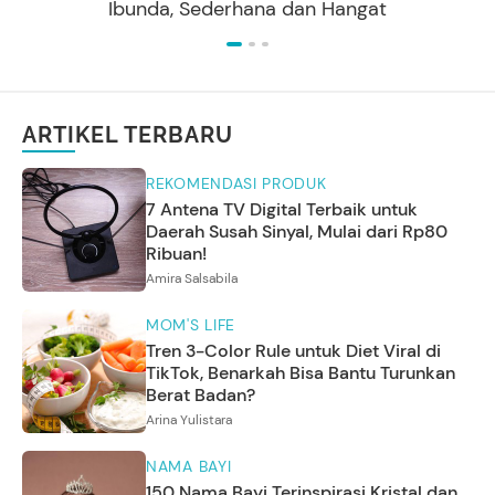
Ibunda, Sederhana dan Hangat
ARTIKEL TERBARU
REKOMENDASI PRODUK
7 Antena TV Digital Terbaik untuk
Daerah Susah Sinyal, Mulai dari Rp80
Ribuan!
Amira Salsabila
MOM'S LIFE
Tren 3-Color Rule untuk Diet Viral di
TikTok, Benarkah Bisa Bantu Turunkan
Berat Badan?
Arina Yulistara
NAMA BAYI
150 Nama Bayi Terinspirasi Kristal dan