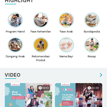
HIGHLIGHT
Program Hamil
Fase Kehamilan
Fase Anak
Bundapedia
Dongeng Anak
Rekomendasi
Nama Bayi
Resep
Produk
VIDEO
04:10
00:39