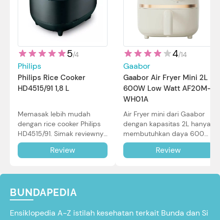
5
4
/
4
/
14
Philips
Gaabor
Philips Rice Cooker
Gaabor Air Fryer Mini 2L
HD4515/91 1,8 L
600W Low Watt AF20M-
WH01A
Memasak lebih mudah
Air Fryer mini dari Gaabor
dengan rice cooker Philips
dengan kapasitas 2L hanya
HD4515/91. Simak reviewnya
membutuhkan daya 600W
di sini.
dalam pemakaian. Simak
Review
Review
review selengkapnya di sini.
BUNDAPEDIA
Ensiklopedia A-Z istilah kesehatan terkait Bunda dan Si