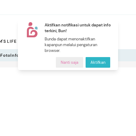
Aktifkan notifikasi untuk dapat info
terkini, Bun!
NEW
Bunda dapat menonaktifkan
'S LIFE
PILIHAN BUNDA
CERITA BUNDA
INDEKS
kapanpun melalui pengaturan
browser.
o
Foto
Infografis
Nanti saja
Aktifkan