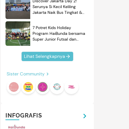
Discover Jakarta Day 2!
Serunya Si Kecil Keliling
Jakarta Naik Bus Tingkat &
Belajar Sejarah
7 Potret Kids Holiday
Program HaiBunda bersama
Super Junior Futsal dan
BRAND'S, Si Kecil & Ayah
Kompak Banget!
Lihat Selengkapnya
Sister Community
INFOGRAFIS