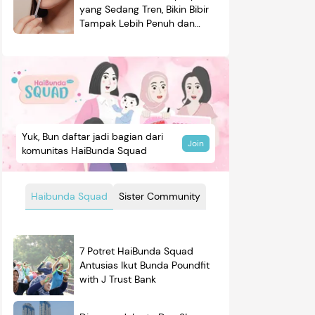
yang Sedang Tren, Bikin Bibir
Tampak Lebih Penuh dan
Berkilau
Yuk, Bun daftar jadi bagian dari
Join
komunitas HaiBunda Squad
Haibunda Squad
Sister Community
7 Potret HaiBunda Squad
Antusias Ikut Bunda Poundfit
with J Trust Bank