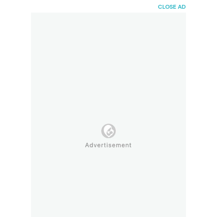
HaiBunda
CLOSE AD