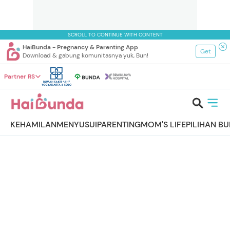
SCROLL TO CONTINUE WITH CONTENT
HaiBunda - Pregnancy & Parenting App
Get
Download & gabung komunitasnya yuk, Bun!
Partner RS
KEHAMILAN
MENYUSUI
PARENTING
MOM'S LIFE
PILIHAN B