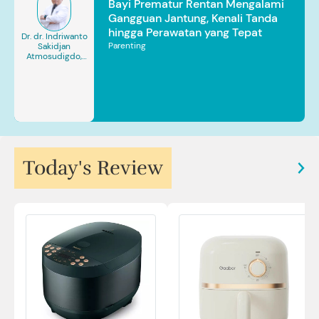
Bayi Prematur Rentan Mengalami
Gangguan Jantung, Kenali Tanda
hingga Perawatan yang Tepat
Dr. dr. Indriwanto
Parenting
Sakidjan
Atmosudigdo,
Sp.JP(K). MARS
Today's Review