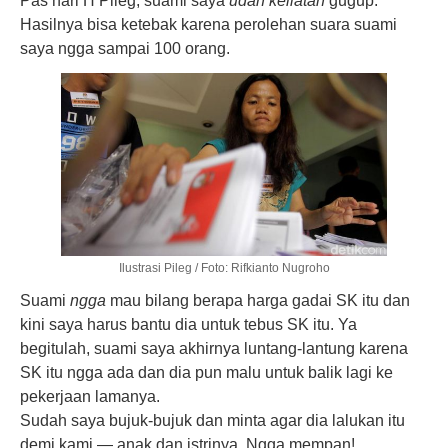
Pas hari H Pileg, suami saya
udah keliatan
gugup.
Hasilnya bisa ketebak karena perolehan suara suami
saya ngga sampai 100 orang.
Ilustrasi Pileg / Foto: Rifkianto Nugroho
Suami
ngga
mau bilang berapa harga gadai SK itu dan
kini saya harus bantu dia untuk tebus SK itu. Ya
begitulah, suami saya akhirnya luntang-lantung karena
SK itu ngga ada dan dia pun malu untuk balik lagi ke
pekerjaan lamanya.
Sudah saya bujuk-bujuk dan minta agar dia lalukan itu
demi kami — anak dan istrinya. Ngga mempan!