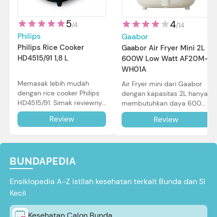
5
4
/
4
/
14
Philips
Gaabor
Philips Rice Cooker
Gaabor Air Fryer Mini 2L
HD4515/91 1,8 L
600W Low Watt AF20M-
WH01A
Memasak lebih mudah
Air Fryer mini dari Gaabor
dengan rice cooker Philips
dengan kapasitas 2L hanya
HD4515/91. Simak reviewnya
membutuhkan daya 600W
di sini.
dalam pemakaian. Simak
Review
Review
review selengkapnya di sini.
BUNDAPEDIA
Ensiklopedia A-Z istilah kesehatan terkait Bunda dan Si
Kecil
Kesehatan Calon Bunda