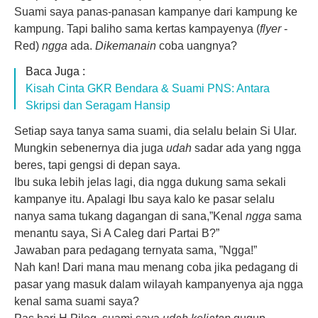
Suami saya panas-panasan kampanye dari kampung ke
kampung. Tapi baliho sama kertas kampayenya (
flyer
-
Red)
ngga
ada.
Dikemanain
coba uangnya?
Baca Juga :
Kisah Cinta GKR Bendara & Suami PNS: Antara
Skripsi dan Seragam Hansip
Setiap saya tanya sama suami, dia selalu belain Si Ular.
Mungkin sebenernya dia juga
udah
sadar ada yang ngga
beres, tapi gengsi di depan saya.
Ibu suka lebih jelas lagi, dia ngga dukung sama sekali
kampanye itu. Apalagi Ibu saya kalo ke pasar selalu
nanya sama tukang dagangan di sana,”Kenal
ngga
sama
menantu saya, Si A Caleg dari Partai B?”
Jawaban para pedagang ternyata sama, ”Ngga!”
Nah kan! Dari mana mau menang coba jika pedagang di
pasar yang masuk dalam wilayah kampanyenya aja ngga
kenal sama suami saya?