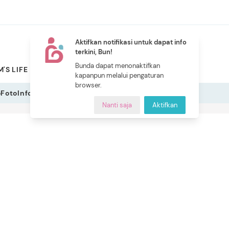
Aktifkan notifikasi untuk dapat info
terkini, Bun!
NEW
Bunda dapat menonaktifkan
'S LIFE
PILIHAN BUNDA
CERITA BUNDA
INDEKS
kapanpun melalui pengaturan
browser.
o
Foto
Infografis
Nanti saja
Aktifkan