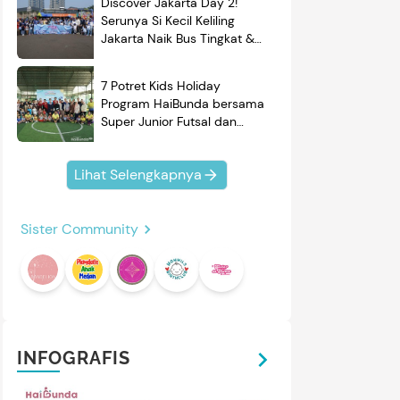
Discover Jakarta Day 2!
Serunya Si Kecil Keliling
Jakarta Naik Bus Tingkat &
Belajar Sejarah
7 Potret Kids Holiday
Program HaiBunda bersama
Super Junior Futsal dan
BRAND'S, Si Kecil & Ayah
Kompak Banget!
Lihat Selengkapnya
Sister Community
INFOGRAFIS