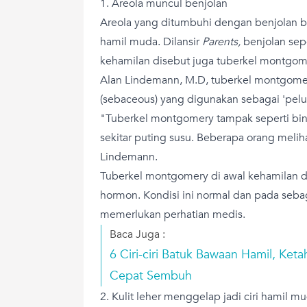
1. Areola muncul benjolan
Areola yang ditumbuhi dengan benjolan bis
hamil muda. Dilansir
Parents,
benjolan seper
kehamilan disebut juga tuberkel montgom
Alan Lindemann, M.D, tuberkel montgomer
(sebaceous) yang digunakan sebagai 'pelum
"Tuberkel montgomery tampak seperti binti
sekitar puting susu. Beberapa orang meliha
Lindemann.
Tuberkel montgomery di awal kehamilan 
hormon. Kondisi ini normal dan pada sebag
memerlukan perhatian medis.
Baca Juga :
6 Ciri-ciri Batuk Bawaan Hamil, Ket
Cepat Sembuh
2. Kulit leher menggelap jadi ciri hamil m