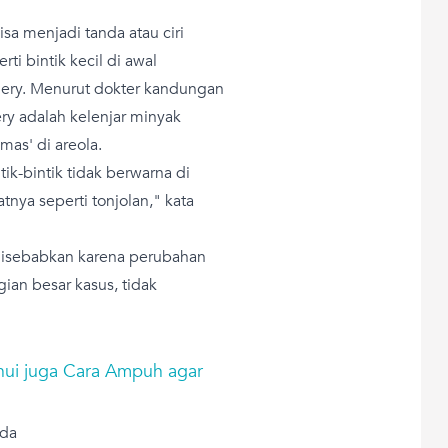
a menjadi tanda atau ciri
ti bintik kecil di awal
ery. Menurut dokter kandungan
y adalah kelenjar minyak
as' di areola.
k-bintik tidak berwarna di
tnya seperti tonjolan," kata
disebabkan karena perubahan
ian besar kasus, tidak
ahui juga Cara Ampuh agar
uda