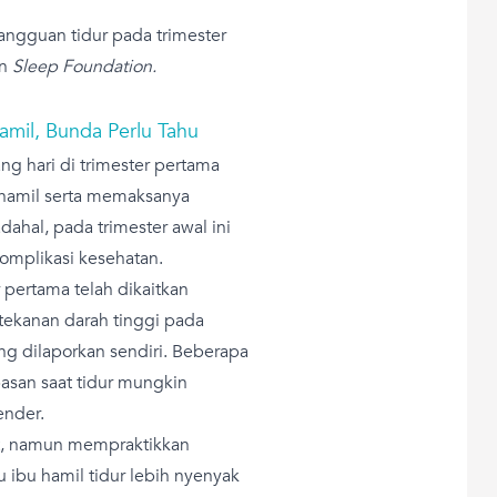
angguan tidur pada trimester
an
Sleep Foundation.
Hamil, Bunda Perlu Tahu
ang hari di trimester pertama
 hamil serta memaksanya
dahal, pada trimester awal ini
omplikasi kesehatan.
 pertama telah dikaitkan
tekanan darah tinggi pada
ang dilaporkan sendiri. Beberapa
san saat tidur mungkin
ender.
lit, namun mempraktikkan
 ibu hamil tidur lebih nyenyak