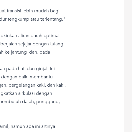
uat transisi lebih mudah bagi
ur tengkurap atau terlentang,"
ngkinkan aliran darah optimal
i berjalan sejajar dengan tulang
ah ke jantung dan, pada
n pada hati dan ginjal. Ini
si dengan baik, membantu
n, pergelangan kaki, dan kaki.
ngkatkan sirkulasi dengan
pembuluh darah, punggung,
hamil, namun apa ini artinya