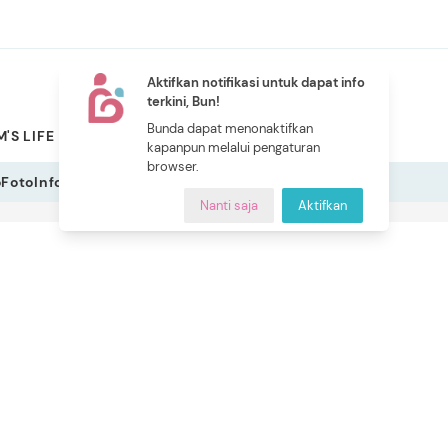
Aktifkan notifikasi untuk dapat info
terkini, Bun!
NEW
Bunda dapat menonaktifkan
'S LIFE
PILIHAN BUNDA
CERITA BUNDA
INDEKS
kapanpun melalui pengaturan
browser.
o
Foto
Infografis
Nanti saja
Aktifkan