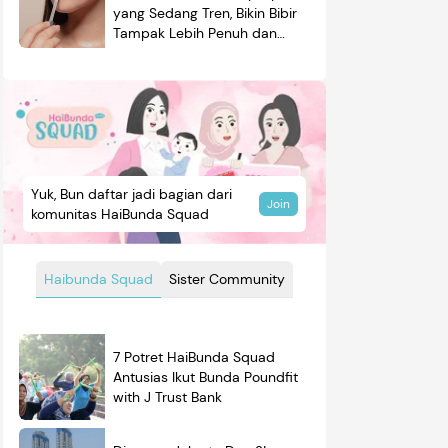
yang Sedang Tren, Bikin Bibir
Tampak Lebih Penuh dan
Berkilau
Yuk, Bun daftar jadi bagian dari
Join
komunitas HaiBunda Squad
Haibunda Squad
Sister Community
7 Potret HaiBunda Squad
Antusias Ikut Bunda Poundfit
with J Trust Bank